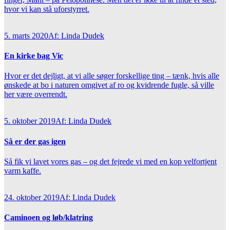
hvor vi kan stå uforstyrret.
5. marts 2020
Af: Linda Dudek
En kirke bag Vic
Hvor er det dejligt, at vi alle søger forskellige ting – tænk, hvis alle
ønskede at bo i naturen omgivet af ro og kvidrende fugle, så ville
her være overrendt.
5. oktober 2019
Af: Linda Dudek
Så er der gas igen
Så fik vi lavet vores gas – og det fejrede vi med en kop velfortjent
varm kaffe.
24. oktober 2019
Af: Linda Dudek
Caminoen og løb/klatring