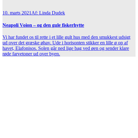
10. marts 2021
Af: Linda Dudek
Neapoli Voion – og den gule fiskerhytte
Vi har fundet os til rette i et lille gult hus med den smukkest udsigt
ud over det græske øhav. Ude i horisonten stikker en lille ø op af
havet, Elafonisos. Solen går ned lige bag ved øen og sender klare
røde farvetoner ud over byen.