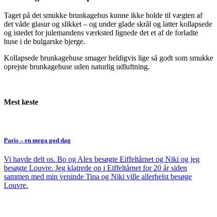
Taget på det smukke brunkagehus kunne ikke holde til vægten af
det våde glasur og slikket – og under glade skrål og latter kollapsede
og istedet for julemandens værksted lignede det et af de forladte
huse i de bulgarske bjerge.
Kollapsede brunkagehuse smager heldigvis lige så godt som smukke
oprejste brunkagehuse uden naturlig udluftning.
Mest læste
Paris – en mega god dag
Vi havde delt os. Bo og Alex besøgte Eiffeltårnet og Niki og jeg
besøgte Louvre. Jeg klatrede op i Eiffeltårnet for 20 år siden
sammen med min veninde Tina og Niki ville allerhelst besøge
Louvre.