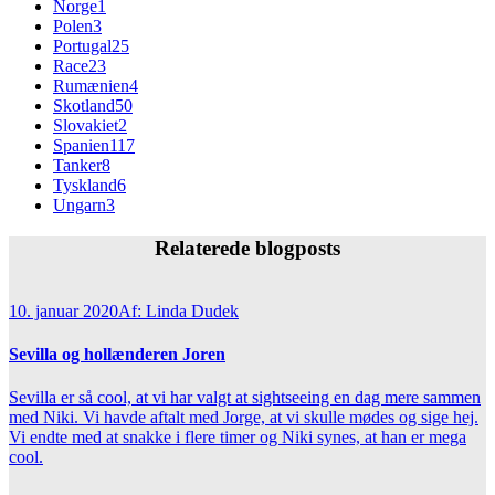
Norge
1
Polen
3
Portugal
25
Race
23
Rumænien
4
Skotland
50
Slovakiet
2
Spanien
117
Tanker
8
Tyskland
6
Ungarn
3
Relaterede blogposts
10. januar 2020
Af: Linda Dudek
Sevilla og hollænderen Joren
Sevilla er så cool, at vi har valgt at sightseeing en dag mere sammen
med Niki. Vi havde aftalt med Jorge, at vi skulle mødes og sige hej.
Vi endte med at snakke i flere timer og Niki synes, at han er mega
cool.