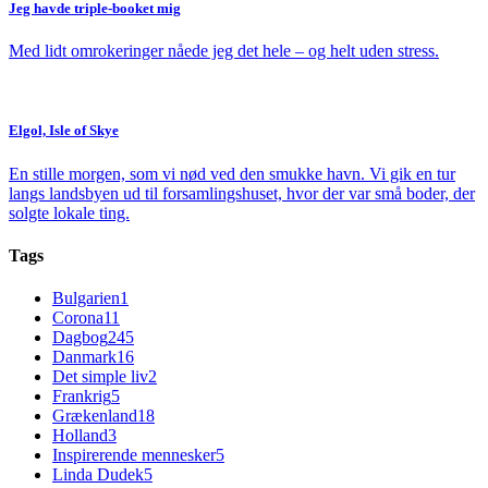
Jeg havde triple-booket mig
Med lidt omrokeringer nåede jeg det hele – og helt uden stress.
Elgol, Isle of Skye
En stille morgen, som vi nød ved den smukke havn. Vi gik en tur
langs landsbyen ud til forsamlingshuset, hvor der var små boder, der
solgte lokale ting.
Tags
Bulgarien
1
Corona
11
Dagbog
245
Danmark
16
Det simple liv
2
Frankrig
5
Grækenland
18
Holland
3
Inspirerende mennesker
5
Linda Dudek
5