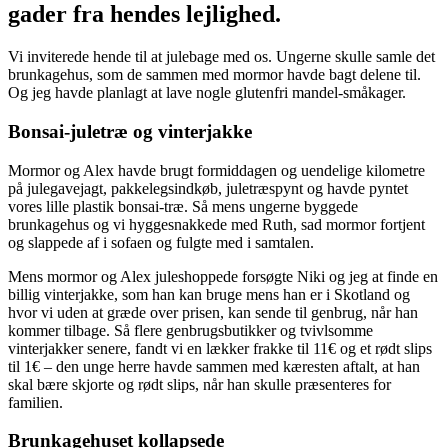
gader fra hendes lejlighed.
Vi inviterede hende til at julebage med os. Ungerne skulle samle det
brunkagehus, som de sammen med mormor havde bagt delene til.
Og jeg havde planlagt at lave nogle glutenfri mandel-småkager.
Bonsai-juletræ og vinterjakke
Mormor og Alex havde brugt formiddagen og uendelige kilometre
på julegavejagt, pakkelegsindkøb, juletræspynt og havde pyntet
vores lille plastik bonsai-træ. Så mens ungerne byggede
brunkagehus og vi hyggesnakkede med Ruth, sad mormor fortjent
og slappede af i sofaen og fulgte med i samtalen.
Mens mormor og Alex juleshoppede forsøgte Niki og jeg at finde en
billig vinterjakke, som han kan bruge mens han er i Skotland og
hvor vi uden at græde over prisen, kan sende til genbrug, når han
kommer tilbage. Så flere genbrugsbutikker og tvivlsomme
vinterjakker senere, fandt vi en lækker frakke til 11€ og et rødt slips
til 1€ – den unge herre havde sammen med kæresten aftalt, at han
skal bære skjorte og rødt slips, når han skulle præsenteres for
familien.
Brunkagehuset kollapsede