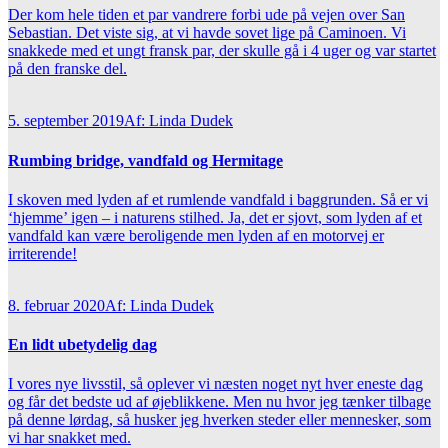
Der kom hele tiden et par vandrere forbi ude på vejen over San
Sebastian. Det viste sig, at vi havde sovet lige på Caminoen. Vi
snakkede med et ungt fransk par, der skulle gå i 4 uger og var startet
på den franske del.
5. september 2019
Af: Linda Dudek
Rumbing bridge, vandfald og Hermitage
I skoven med lyden af et rumlende vandfald i baggrunden. Så er vi
‘hjemme’ igen – i naturens stilhed. Ja, det er sjovt, som lyden af et
vandfald kan være beroligende men lyden af en motorvej er
irriterende!
8. februar 2020
Af: Linda Dudek
En lidt ubetydelig dag
I vores nye livsstil, så oplever vi næsten noget nyt hver eneste dag
og får det bedste ud af øjeblikkene. Men nu hvor jeg tænker tilbage
på denne lørdag, så husker jeg hverken steder eller mennesker, som
vi har snakket med.