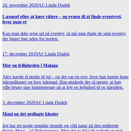
24. november 2020
Af: Linda Dudek
Længsel efter at køre videre – og evnen til at finde eventyret,
hvor man er
Kan man ikke rejse ud på eventyr, så må man finde de små eventyr,
der ligger lige uden for porten.
17. december 2019
Af: Linda Dudek
Mor og lejligheden i Malaga
Alex havde ét ønske til jul – og det var en ovn, hvor han kunne bage
julesmåkager og lave julemad. Han ønskede det så meget, at han
ville bruge sine lommepenge på at leje en lejlighed til os juleaften.
3. december 2020
Af: Linda Dudek
Mani og det nedlagte kloster
Jeg har set nogle smukke strande og vild natur på den midterste
finger, Mani – på Peloponnese. Men det er ikke til at finde et sted,