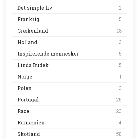
Det simple liv
2
Frankrig
5
Grækenland
18
Holland
3
Inspirerende mennesker
5
Linda Dudek
5
Norge
1
Polen
3
Portugal
25
Race
23
Rumænien
4
Skotland
50