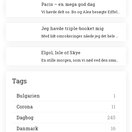
Paris – en mega god dag
Vi havde delt os. Bo og Alex besøgte Eiffeltårnet og Niki og jeg besøgte Louvre. Jeg klatrede op i Eiffeltårnet for 20 år siden sammen med min veninde Tina og Niki ville allerhelst besøge Louvre.
Jeg havde triple-booket mig
Med lidt omrokeringer nåede jeg det hele – og helt uden stress.
Elgol, Isle of Skye
En stille morgen, som vi nød ved den smukke havn. Vi gik en tur langs landsbyen ud til forsamlingshuset, hvor der var små boder, der solgte lokale ting.
Tags
Bulgarien
1
Corona
11
Dagbog
245
Danmark
16