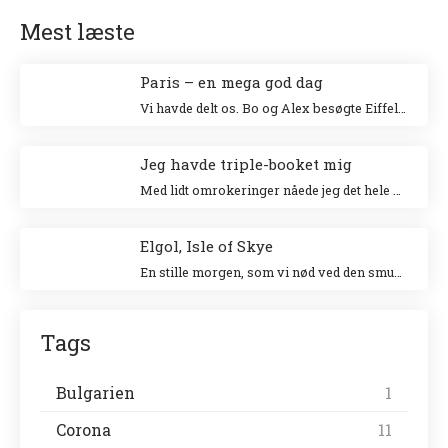
Mest læste
Paris – en mega god dag
Vi havde delt os. Bo og Alex besøgte Eiffeltårnet og Niki og jeg besøgte Louvre. Jeg klatrede op i Eiffeltårnet for 20 år siden sammen med min veninde Tina og Niki ville allerhelst besøge Louvre.
Jeg havde triple-booket mig
Med lidt omrokeringer nåede jeg det hele – og helt uden stress.
Elgol, Isle of Skye
En stille morgen, som vi nød ved den smukke havn. Vi gik en tur langs landsbyen ud til forsamlingshuset, hvor der var små boder, der solgte lokale ting.
Tags
Bulgarien
1
Corona
11