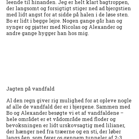
leende til hinanden. Jeg er helt klart bagtroppen,
der langsomt og forsigtigt stiger ned ad bjergstien
med lidt angst for at sidde på halen i de løse sten.
Bo er lidt i begge lejre. Nogen gange går han og
synger og pjatter med Nicolas og Alexander og
andre gange hygger han hos mig.
Jagten på vandfald
Al den regn giver rig mulighed for at opleve nogle
af alle de vandfald der er i bjergene. Sammen med
Bo og Alexander besøgte vi et af vandfaldene –
hele området er et vådområde med floder og
bevoksningen er lidt urskovsagtig med lilianer,
der hænger ned fra træerne og en sti, der løber
langs åen, som fører os gennem tunneler af 2-3