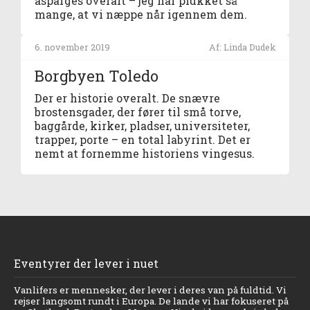
asparges overalt – jeg har plukket så
mange, at vi næppe når igennem dem.
6. november 2019
Af: Linda Dudek
Borgbyen Toledo
Der er historie overalt. De snævre
brostensgader, der fører til små torve,
baggårde, kirker, pladser, universiteter,
trapper, porte – en total labyrint. Det er
nemt at fornemme historiens vingesus.
Eventyrer der lever i nuet
Vanlifers er mennesker, der lever i deres van på fuldtid. Vi
rejser langsomt rundt i Europa. De lande vi har fokuseret på