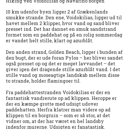
Hiking ved Voidolilias og Navarino borgen
10 km udenfor byen ligger 2 af Grækenlands
smukke strande. Den ene, Voidokilias, ligger ud til
havet mellem 2 klipper, hvor vand og sand bliver
presset ind. Det har dannet en smuk sandstrand
formet som en paddehat og på en rolig sommerdag
er vandet helt stille, klart og azurblåt.
Den anden strand, Golden Beach, ligger i bunden af
den bugt, der er ude foran Pylos – her bliver sandet
også presset op og det er meget lavvandet – det
giver igen det dragende stille azurblåt vand. I det
stille vand og moseagtige landskab mellem disse
to strande, holder flamingoer til.
Fra paddehattestranden Voidokilias er der en
fantastisk vandrerute op ad klippen. Heroppe er
der en kæmpe grotte med udsigt udover
paddehatten. Herfra klatrer man videre op ad
klippen til en borgruin – som er så stor, at det
vidner om, at der har været en hel landsby
indenfor murerne. Udsigten er fanatastisk.