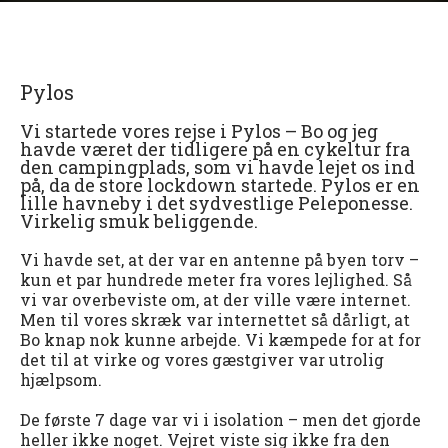
Pylos
Vi startede vores rejse i Pylos – Bo og jeg
havde været der tidligere på en cykeltur fra
den campingplads, som vi havde lejet os ind
på, da de store lockdown startede. Pylos er en
lille havneby i det sydvestlige Peleponesse.
Virkelig smuk beliggende.
Vi havde set, at der var en antenne på byen torv –
kun et par hundrede meter fra vores lejlighed. Så
vi var overbeviste om, at der ville være internet.
Men til vores skræk var internettet så dårligt, at
Bo knap nok kunne arbejde. Vi kæmpede for at for
det til at virke og vores gæstgiver var utrolig
hjælpsom.
De første 7 dage var vi i isolation – men det gjorde
heller ikke noget. Vejret viste sig ikke fra den