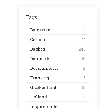
Tags
Bulgarien
1
Corona
11
Dagbog
245
Danmark
16
Det simple liv
2
Frankrig
5
Grækenland
18
Holland
3
Inspirerende
5