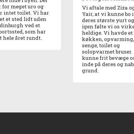
ere inde i byen. Der
t for meget uro og
Vi aftale med Ziza o
r intet toilet. Vi har
Yair, at vi kunne bo i
t et sted lidt uden
deres største yurt o
Edinburgh ved et
igen følte vi os virk
portssted, som har
heldige. Vi havde et
t hele året rundt.
køkken, opvarming,
senge, toilet og
solopvarmet bruser.
kunne frit bevæge o
inde på deres og na
grund.