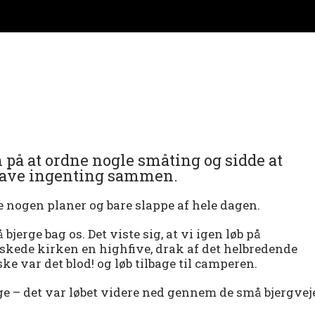
 på at ordne nogle småting og sidde at
 lave ingenting sammen.
e nogen planer og bare slappe af hele dagen.
jerge bag os. Det viste sig, at vi igen løb på
askede kirken en highfive, drak af det helbredende
ke var det blod! og løb tilbage til camperen.
age – det var løbet videre ned gennem de små bjergvej