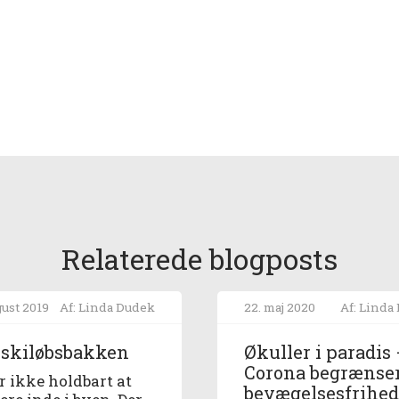
Relaterede blogposts
gust 2019
Af: Linda Dudek
22. maj 2020
Af: Linda
 skiløbsbakken
Økuller i paradis
Corona begrænse
er ikke holdbart at
bevægelsesfrihe