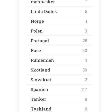
mennesker
Linda Dudek
5
Norge
1
Polen
3
Portugal
25
Race
23
Rumænien
4
Skotland
50
Slovakiet
2
Spanien
117
Tanker
8
Tyskland
6