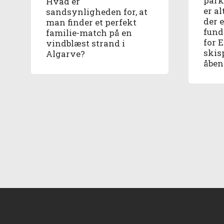
park
Hvad er
er al
sandsynligheden for, at
der e
man finder et perfekt
funde
familie-match på en
for 
vindblæst strand i
skis
Algarve?
åben