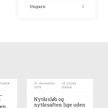
Ungarn
3
 Dudek
31. december
Af: Linda
2019
Dudek
 –
Nytårsløb og
r
nytårsaften lige uden
den