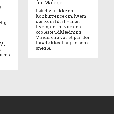
for Malaga
g
Løbet var ikke en
konkurrence om, hvem
g
der kom først – men
elig
hvem, der havde den
cooleste udklædning!
Vinderene var et par, der
havde klædt sig ud som
 Vi
snegle.
s
boens