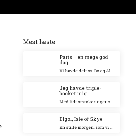
Mest læste
Paris – en mega god
dag
Vi havde delt os. Bo og Alex besøgte Eiffeltårnet og Niki og jeg besøgte Louvre. Jeg klatrede op i Eiffeltårnet for 20 år siden sammen med min veninde Tina og Niki ville allerhelst besøge Louvre.
Jeg havde triple-
booket mig
Med lidt omrokeringer nåede jeg det hele – og helt uden stress.
Elgol, Isle of Skye
e
En stille morgen, som vi nød ved den smukke havn. Vi gik en tur langs landsbyen ud til forsamlingshuset, hvor der var små boder, der solgte lokale ting.