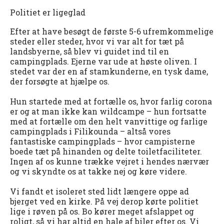
Politiet er ligeglad
Efter at have besøgt de første 5-6 ufremkommelige
steder eller steder, hvor vi var alt for tæt på
landsbyerne, så blev vi guidet ind til en
campingplads. Ejerne var ude at høste oliven. I
stedet var der en af stamkunderne, en tysk dame,
der forsøgte at hjælpe os.
Hun startede med at fortælle os, hvor farlig corona
er og at man ikke kan wildcampe – hun fortsatte
med at fortælle om den helt vanvittige og farlige
campingplads i Filikounda – altså vores
fantastiske campingplads – hvor campisterne
boede tæt på hinanden og delte toiletfaciliteter.
Ingen af os kunne trække vejret i hendes nærvær
og vi skyndte os at takke nej og køre videre.
Vi fandt et isoleret sted lidt længere oppe ad
bjerget ved en kirke. På vej derop kørte politiet
lige i røven på os. Bo kører meget afslappet og
roligt, så vi har altid en hale af biler efter os. Vi