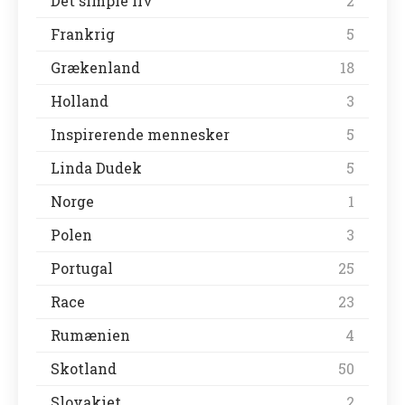
Det simple liv
2
Frankrig
5
Grækenland
18
Holland
3
Inspirerende mennesker
5
Linda Dudek
5
Norge
1
Polen
3
Portugal
25
Race
23
Rumænien
4
Skotland
50
Slovakiet
2