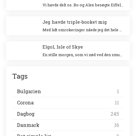
Vi havde delt os. Bo og Alex besøgte Eiffeltårnet og Niki og jeg besøgte Louvre. Jeg klatrede op i Eiffeltårnet for 20 år siden sammen med min veninde Tina og Niki ville allerhelst besøge Louvre.
Jeg havde triple-booket mig
Med lidt omrokeringer nåede jeg det hele – og helt uden stress.
Elgol, Isle of Skye
En stille morgen, som vi nød ved den smukke havn. Vi gik en tur langs landsbyen ud til forsamlingshuset, hvor der var små boder, der solgte lokale ting.
Tags
Bulgarien
1
Corona
11
Dagbog
245
Danmark
16