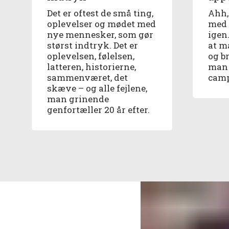
Det er oftest de små ting,
Ahh, 
oplevelser og mødet med
med 
nye mennesker, som gør
igen.
størst indtryk. Det er
at m
oplevelsen, følelsen,
og b
latteren, historierne,
man b
sammenværet, det
camp
skæve – og alle fejlene,
man grinende
genfortæller 20 år efter.