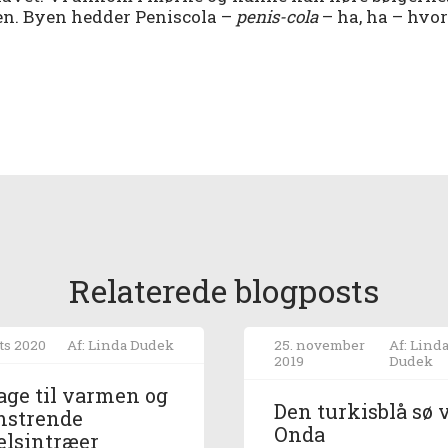
den. Byen hedder Peniscola –
penis-cola
– ha, ha – hvor
Relaterede blogposts
ts 2020
Af: Linda Dudek
25. november
Af: Lind
2019
Dudek
age til varmen og
Den turkisblå sø 
mstrende
Onda
elsintræer