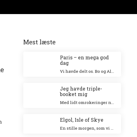
Mest læste
Paris – en mega god
dag
ke
Vi havde delt os. Bo og Alex besøgte Eiffeltårnet og Niki og jeg besøgte Louvre. Jeg klatrede op i Eiffeltårnet for 20 år siden sammen med min veninde Tina og Niki ville allerhelst besøge Louvre.
Jeg havde triple-
booket mig
Med lidt omrokeringer nåede jeg det hele – og helt uden stress.
Elgol, Isle of Skye
m
En stille morgen, som vi nød ved den smukke havn. Vi gik en tur langs landsbyen ud til forsamlingshuset, hvor der var små boder, der solgte lokale ting.