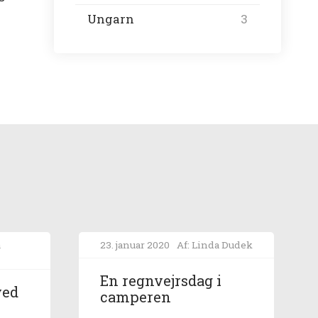
Ungarn
3
a
23. januar 2020
Af: Linda Dudek
En regnvejrsdag i
ved
camperen