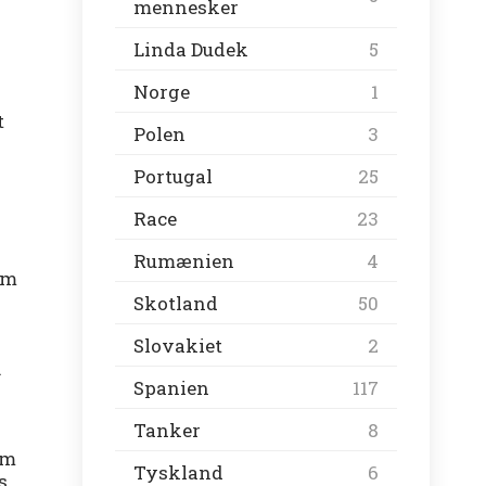
mennesker
Linda Dudek
5
Norge
1
t
Polen
3
Portugal
25
Race
23
Rumænien
4
om
Skotland
50
Slovakiet
2
.
Spanien
117
Tanker
8
km
Tyskland
6
s