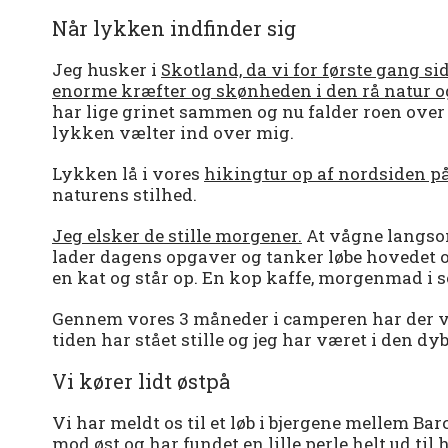
Når lykken indfinder sig
Jeg husker i
Skotland, da vi for første gang si
enorme kræfter og skønheden i den rå natur og
har lige grinet sammen og nu falder roen over os.
lykken vælter ind over mig.
Lykken lå i vores
hikingtur op af nordsiden p
naturens stilhed.
Jeg elsker de stille morgener.
At vågne langsom
lader dagens opgaver og tanker løbe hovedet 
en kat og står op. En kop kaffe, morgenmad i so
Gennem vores 3 måneder i camperen har der v
tiden har stået stille og jeg har været i den d
Vi kører lidt østpå
Vi har meldt os til et løb i bjergene mellem B
mod øst og har fundet en lille perle helt ud t