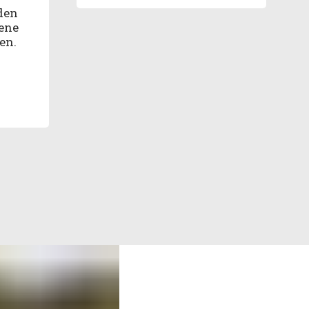
den
gene
en.