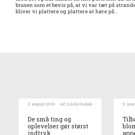
brusen som et bevis på, at vi var tæt på stran
bliver vi plattere og plattere at høre på…
2. august 2019
Af: Linda Dudek
9. mar
De små ting og
Tilb
oplevelser gør størst
blo
indtryk
app