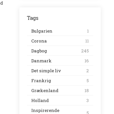
ød
Tags
Bulgarien
1
Corona
11
Dagbog
245
Danmark
16
Det simple liv
2
Frankrig
5
Grækenland
18
Holland
3
Inspirerende
5