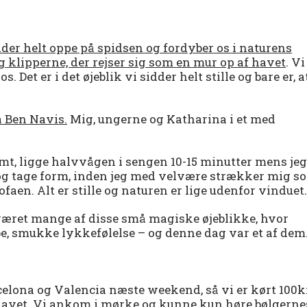
dder helt oppe på spidsen og fordyber os i naturens
 klipperne, der rejser sig som en mur op af havet
. Vi
 Det er i det øjeblik vi sidder helt stille og bare er, a
å Ben Navis.
Mig, ungerne og Katharina i et med
t, ligge halvvågen i sengen 10-15 minutter mens jeg
og tage form, inden jeg med velvære strækker mig s
faen. Alt er stille og naturen er lige udenfor vinduet.
æret mange af disse små magiske øjeblikke, hvor
ybe, smukke lykkefølelse – og denne dag var et af dem
arcelona og Valencia næste weekend, så vi er kørt 100
il havet. Vi ankom i mørke og kunne kun høre bølgerne