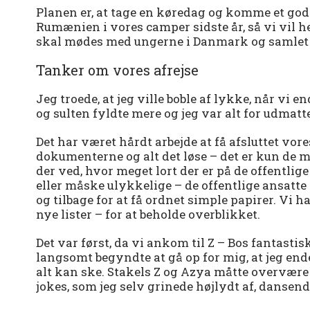
Planen er, at tage en køredag og komme et god
Rumænien i vores camper sidste år, så vi vil he
skal mødes med ungerne i Danmark og samlet k
Tanker om vores afrejse
Jeg troede, at jeg ville boble af lykke, når vi 
og sulten fyldte mere og jeg var alt for udmatte
Det har været hårdt arbejde at få afsluttet vor
dokumenterne og alt det løse – det er kun de 
der ved, hvor meget lort der er på de offentlig
eller måske ulykkelige – de offentlige ansat
og tilbage for at få ordnet simple papirer. Vi h
nye lister – for at beholde overblikket.
Det var først, da vi ankom til Z – Bos fantast
langsomt begyndte at gå op for mig, at jeg end
alt kan ske. Stakels Z og Azya måtte overvære
jokes, som jeg selv grinede højlydt af, dansend