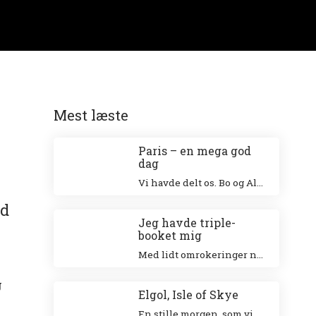
Mest læste
Paris – en mega god
dag
Vi havde delt os. Bo og Alex besøgte Eiffeltårnet og Niki og jeg besøgte Louvre. Jeg klatrede op i Eiffeltårnet for 20 år siden sammen med min veninde Tina og Niki ville allerhelst besøge Louvre.
ed
Jeg havde triple-
booket mig
Med lidt omrokeringer nåede jeg det hele – og helt uden stress.
g
Elgol, Isle of Skye
En stille morgen, som vi nød ved den smukke havn. Vi gik en tur langs landsbyen ud til forsamlingshuset, hvor der var små boder, der solgte lokale ting.