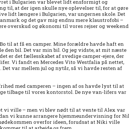
yret i Bulgarien var blevet lidt ensformigt og
 til, at der igen skulle nye oplevelser til, for at gøre
ive lidt længere i Bulgarien, var ungernes skole. Det
il Danmark og det gav mig endnu mere klaustrofobi –
mere overskud og økonomi til vores rejser og weekend
 Bo til at få en camper. Mine forældre havde haft en
 den bil. Det var min bil. Og jeg vidste, at mit næste
 det er det fællesskabet af svedige camper-ejere, der
nlifer. Vi fandt en Mercedes Vito Westfalia på nettet,
n. Det var mellem jul og nytår, så vi havde resten af
rihed med camperen – ingen af os havde lyst til at
e tilbage til vores kontorstol. De nye van-lifers var
 vi ville – men vi blev nødt til at vente til Alex var
ordan vi kunne arrangere hjemmeundervisning for Ni
ødekommen overfor ideen, forudsat at Niki ville
kommer til at arbejde os frem.