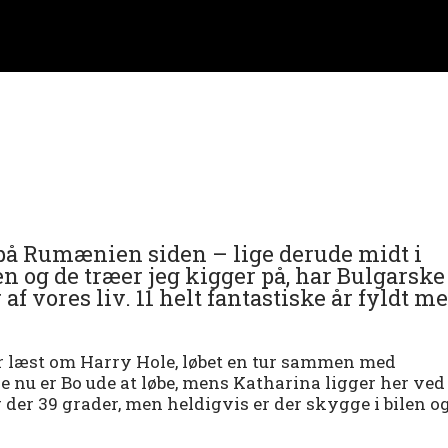
u på Rumænien siden – lige derude midt i
og de træer jeg kigger på, har Bulgarske
 af vores liv. 11 helt fantastiske år fyldt m
r læst om Harry Hole, løbet en tur sammen med
 nu er Bo ude at løbe, mens Katharina ligger her ved
r der 39 grader, men heldigvis er der skygge i bilen o