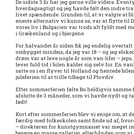
De sidste 3 år har jeg gerne ville videre. Event
hverdagsagtigt og jeg havde følt den indre trang
livet spændende. Grunden til, at vi valgte at bl
eneste alternativ vi kunne se, var at flytte t
vores liv i Bulgarien var trods alt fyldt med 
i Grækenland og i bjergene.
For halvandet år siden fik jeg endelig overtalt
ombygget minibus, da jeg var 18 – og jeg elskede
drøm var at leve nogle år som van-lifer – jeps,
lever fuld tid i bilen kalder sig selv for. En va
satte os i en flyver til Holland og hentede bile
juleferien til at trille tilbage til Plovdiv.
Efter sommerferien følte Bo heldigvis samme f
afslutte de 3 måneder, som vi havde nydt og tag
født!
Kort efter sommerferien blev vi enige om, at det
færdig med folkeskolen samt finde ud af, hv
– direktøren for kunstgymnasiet var meget im
besøge en masse gallerier, efterhånden som vi 