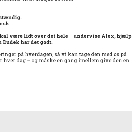
vstændig.
ansk.
 skal være lidt over det hele – undervise Alex, hjælp
en Dudek har det godt.
steringer på hverdagen, så vi kan tage den med os på
mer hver dag – og måske en gang imellem give den en