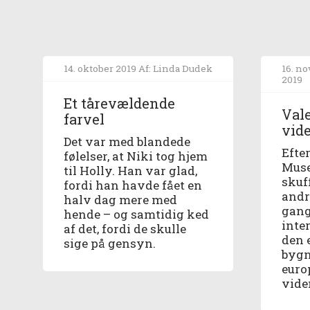
14. oktober 2019
Af: Linda Dudek
16. n
2019
Et tårevældende
Val
farvel
vid
Det var med blandede
Efte
følelser, at Niki tog hjem
Muse
til Holly. Han var glad,
skuf
fordi han havde fået en
andr
halv dag mere med
gang
hende – og samtidig ked
inter
af det, fordi de skulle
den 
sige på gensyn.
bygn
euro
vide