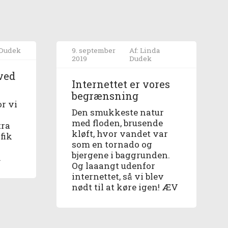
 Dudek
9. september
Af: Linda
2019
Dudek
 ved
Internettet er vores
begrænsning
r vi
Den smukkeste natur
med floden, brusende
tra
kløft, hvor vandet var
 fik
som en tornado og
bjergene i baggrunden.
.
Og laaangt udenfor
internettet, så vi blev
nødt til at køre igen! ÆV