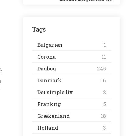
Tags
Bulgarien
1
Corona
11
Dagbog
245
,
–
Danmark
16
m
e
Det simple liv
2
Frankrig
5
Grækenland
18
Holland
3