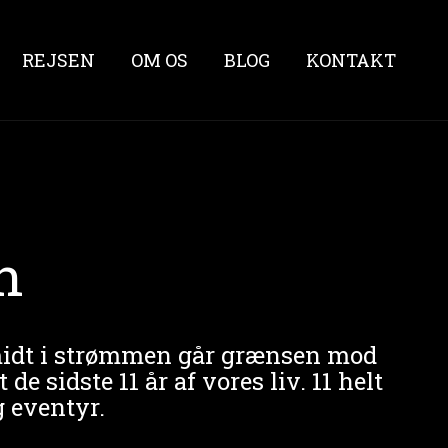
REJSEN
OM OS
BLOG
KONTAKT
n
 midt i strømmen går grænsen mod
e sidste 11 år af vores liv. 11 helt
g eventyr.