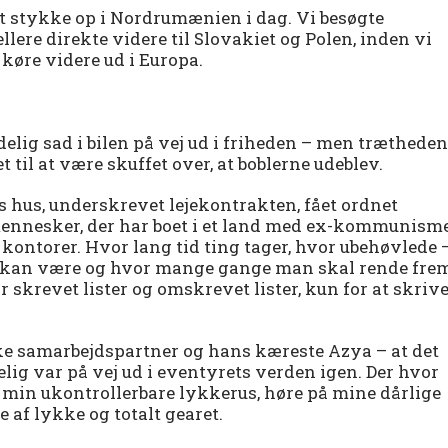
t stykke op i Nordrumænien i dag. Vi besøgte
llere direkte videre til Slovakiet og Polen, inden vi
øre videre ud i Europa.
endelig sad i bilen på vej ud i friheden – men trætheden
t til at være skuffet over, at boblerne udeblev.
es hus, underskrevet lejekontrakten, fået ordnet
mennesker, der har boet i et land med ex-kommunisme
e kontorer. Hvor lang tid ting tager, hvor ubehøvlede 
te kan være og hvor mange gange man skal rende fre
ar skrevet lister og omskrevet lister, kun for at skriv
iske samarbejdspartner og hans kæreste Azya – at det
elig var på vej ud i eventyrets verden igen. Der hvor
 min ukontrollerbare lykkerus, høre på mine dårlige
e af lykke og totalt gearet.