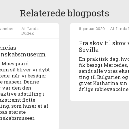
Relaterede blogposts
ovember
Af: Linda
8. januar 2020
Af: Linda
Dudek
Fra skov til skov
encias
Sevilla
enskabsmuseum
En praktisk dag, hvo
r Moesgaard
fik besøgt Mercedes,
um så bliver vi dybt
sendt alle vores eks
fede, når vi besøger
ting til Bulgarien og
e museer. Denne
givet Katharina sin
 var den den
årlige rabiesvaccine
aktive udstilling i
ekstremt flotte
ing, som huser et af
pas største
nskabsmuseer.