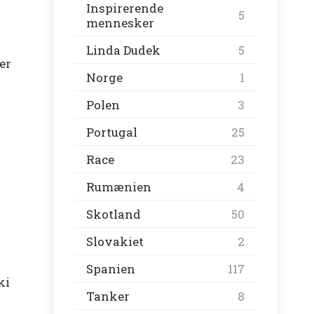
Inspirerende
5
mennesker
Linda Dudek
5
er
Norge
1
Polen
3
Portugal
25
Race
23
Rumænien
4
Skotland
50
Slovakiet
2
Spanien
117
ki
Tanker
8