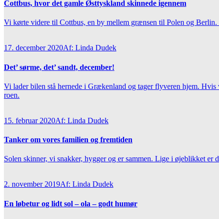
Cottbus, hvor det gamle Østtyskland skinnede igennem
Vi kørte videre til Cottbus, en by mellem grænsen til Polen og Berlin
17. december 2020
Af: Linda Dudek
Det’ sørme, det’ sandt, december!
Vi lader bilen stå hernede i Grækenland og tager flyveren hjem. Hvis v
roen.
15. februar 2020
Af: Linda Dudek
Tanker om vores familien og fremtiden
Solen skinner, vi snakker, hygger og er sammen. Lige i øjeblikket er det 
2. november 2019
Af: Linda Dudek
En løbetur og lidt sol – ola – godt humør