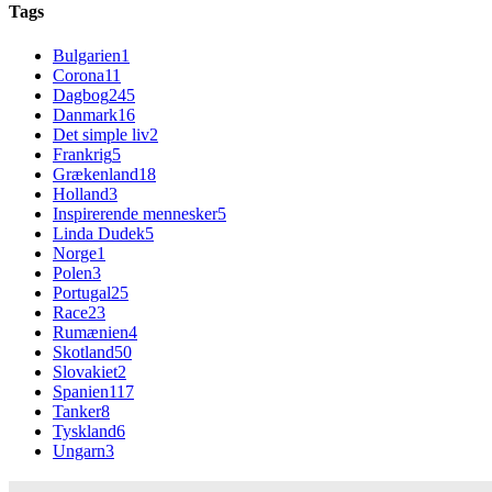
Tags
Bulgarien
1
Corona
11
Dagbog
245
Danmark
16
Det simple liv
2
Frankrig
5
Grækenland
18
Holland
3
Inspirerende mennesker
5
Linda Dudek
5
Norge
1
Polen
3
Portugal
25
Race
23
Rumænien
4
Skotland
50
Slovakiet
2
Spanien
117
Tanker
8
Tyskland
6
Ungarn
3