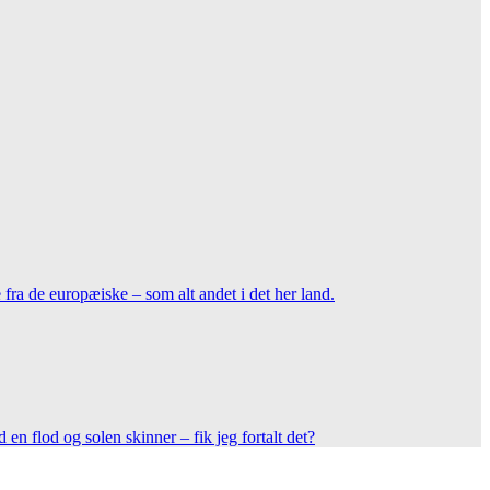
e fra de europæiske – som alt andet i det her land.
d en flod og solen skinner – fik jeg fortalt det?