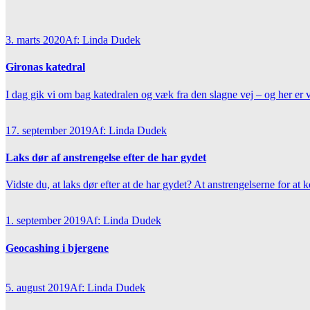
3. marts 2020
Af: Linda Dudek
Gironas katedral
I dag gik vi om bag katedralen og væk fra den slagne vej – og her er
17. september 2019
Af: Linda Dudek
Laks dør af anstrengelse efter de har gydet
Vidste du, at laks dør efter at de har gydet? At anstrengelserne for at
1. september 2019
Af: Linda Dudek
Geocashing i bjergene
5. august 2019
Af: Linda Dudek