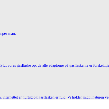
camper-man.
 fyldt vores gasflaske op, da alle adaptorne på gasflaskerne er forskellig
, internettet er hurtigt og gasflasken er fuld. Vi holder midt i naturen ve