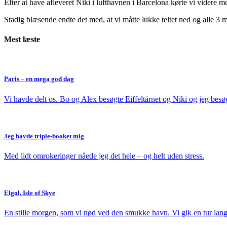
Efter at have afleveret Niki i lufthavnen i Barcelona kørte vi videre mo
Stadig blæsende endte det med, at vi måtte lukke teltet ned og alle 3 m
Mest læste
Paris – en mega god dag
Vi havde delt os. Bo og Alex besøgte Eiffeltårnet og Niki og jeg besø
Jeg havde triple-booket mig
Med lidt omrokeringer nåede jeg det hele – og helt uden stress.
Elgol, Isle of Skye
En stille morgen, som vi nød ved den smukke havn. Vi gik en tur langs