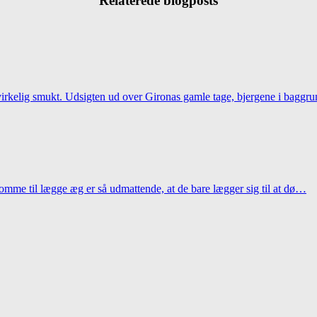
Relaterede blogposts
 virkelig smukt. Udsigten ud over Gironas gamle tage, bjergene i baggr
 komme til lægge æg er så udmattende, at de bare lægger sig til at dø…