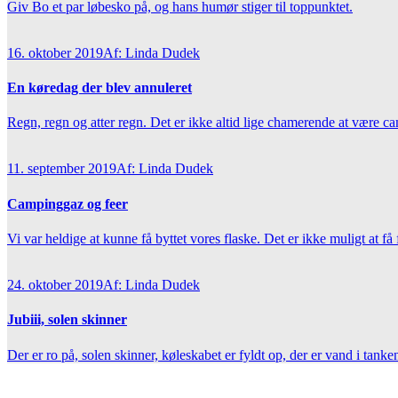
Giv Bo et par løbesko på, og hans humør stiger til toppunktet.
16. oktober 2019
Af: Linda Dudek
En køredag der blev annuleret
Regn, regn og atter regn. Det er ikke altid lige chamerende at være 
11. september 2019
Af: Linda Dudek
Campinggaz og feer
Vi var heldige at kunne få byttet vores flaske. Det er ikke muligt at få
24. oktober 2019
Af: Linda Dudek
Jubiii, solen skinner
Der er ro på, solen skinner, køleskabet er fyldt op, der er vand i tanken