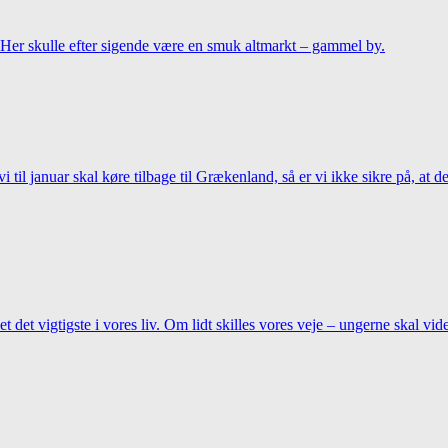
. Her skulle efter sigende være en smuk altmarkt – gammel by.
i til januar skal køre tilbage til Grækenland, så er vi ikke sikre på, at
det vigtigste i vores liv. Om lidt skilles vores veje – ungerne skal vider