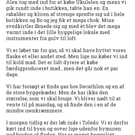
Alex tog med ind for at købe Ukulelen og mens vi
gik rundt inde i butikken, tabte han en. En
rabalder og kliren af strenge spredte sig ud i hele
butikken og Bo og jeg fik et mega chok. Mine
svedkirtler åbnede sig og med ét blev det mega
varmt inde i det lille hyggelige lokale med
instrumenter fra gulv til loft.
Vi er løbet tør for gas, så vi skal have byttet vores
flaske et eller andet sted. Men lige nu køber vi ind
til kold mad. Det er lidt dyrere at købe
færdigproduceret mad , men det går nok et par
dage.
Vi har forsøgt at finde gas hos Decathlon og en af
de store byggekæder. Men de har ikke den
størrelse, som vi skal bruge. Vi bliver nødt til at
vente til på mandag, og så finde den i en af de
mindre isenkræmmere.
I morgen tidlig er der løb inde i Toledo. Vi er derfor
kørt ind til byen og sover lige udenfor bymuren
ved breden af floden. Her er meget hyggeligt.