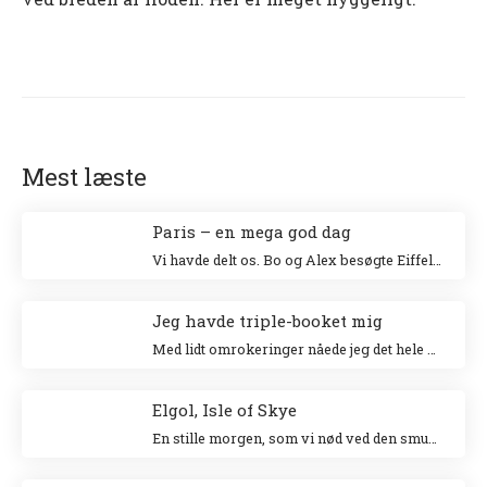
Mest læste
Paris – en mega god dag
Vi havde delt os. Bo og Alex besøgte Eiffeltårnet og Niki og jeg besøgte Louvre. Jeg klatrede op i Eiffeltårnet for 20 år siden sammen med min veninde Tina og Niki ville allerhelst besøge Louvre.
Jeg havde triple-booket mig
Med lidt omrokeringer nåede jeg det hele – og helt uden stress.
Elgol, Isle of Skye
En stille morgen, som vi nød ved den smukke havn. Vi gik en tur langs landsbyen ud til forsamlingshuset, hvor der var små boder, der solgte lokale ting.