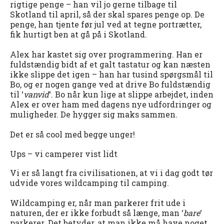
rigtige penge – han vil jo gerne tilbage til
Skotland til april, så der skal spares penge op. De
penge, han tjente før jul ved at tegne portrætter,
fik hurtigt ben at gå på i Skotland.
Alex har kastet sig over programmering. Han er
fuldstændig bidt af et galt tastatur og kan næsten
ikke slippe det igen – han har tusind spørgsmål til
Bo, og er nogen gange ved at drive Bo fuldstændig
til ‘
vanvid
‘. Bo når kun lige at slippe arbejdet, inden
Alex er over ham med dagens nye udfordringer og
muligheder. De hygger sig maks sammen.
Det er så cool med begge unger!
Ups – vi camperer vist lidt
Vi er så langt fra civilisationen, at vi i dag godt tør
udvide vores wildcamping til camping.
Wildcamping er, når man parkerer frit ude i
naturen, der er ikke forbudt så længe, man ‘
bare
‘
parkerer. Det betyder, at man ikke må have noget