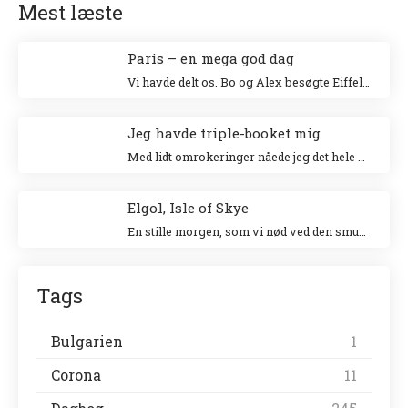
Mest læste
Paris – en mega god dag
Vi havde delt os. Bo og Alex besøgte Eiffeltårnet og Niki og jeg besøgte Louvre. Jeg klatrede op i Eiffeltårnet for 20 år siden sammen med min veninde Tina og Niki ville allerhelst besøge Louvre.
Jeg havde triple-booket mig
Med lidt omrokeringer nåede jeg det hele – og helt uden stress.
Elgol, Isle of Skye
En stille morgen, som vi nød ved den smukke havn. Vi gik en tur langs landsbyen ud til forsamlingshuset, hvor der var små boder, der solgte lokale ting.
Tags
Bulgarien
1
Corona
11