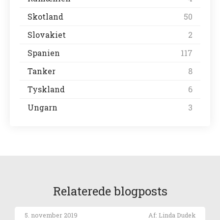
Skotland
50
Slovakiet
2
Spanien
117
Tanker
8
Tyskland
6
Ungarn
3
Relaterede blogposts
5. november 2019
Af: Linda Dudek