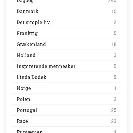
Dagbog
245
Danmark
16
Det simple liv
2
Frankrig
5
Grækenland
18
Holland
3
Inspirerende mennesker
5
Linda Dudek
5
Norge
1
Polen
3
Portugal
25
Race
23
Rumænien
4