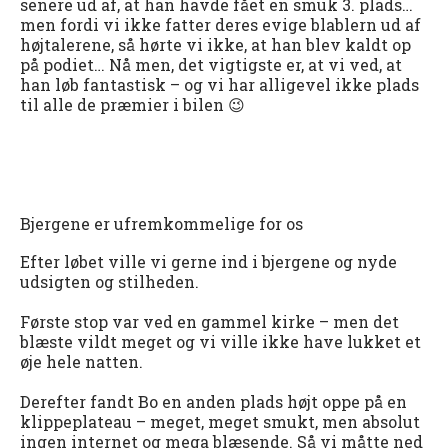
senere ud af, at han havde fået en smuk 3. plads…
men fordi vi ikke fatter deres evige blablern ud af
højtalerene, så hørte vi ikke, at han blev kaldt op
på podiet… Nå men, det vigtigste er, at vi ved, at
han løb fantastisk – og vi har alligevel ikke plads
til alle de præmier i bilen 😉
Bjergene er ufremkommelige for os
Efter løbet ville vi gerne ind i bjergene og nyde
udsigten og stilheden.
Første stop var ved en gammel kirke – men det
blæste vildt meget og vi ville ikke have lukket et
øje hele natten.
Derefter fandt Bo en anden plads højt oppe på en
klippeplateau – meget, meget smukt, men absolut
ingen internet og mega blæsende. Så vi måtte ned