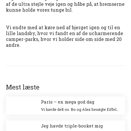
af de ultra stejle veje igen og håbe på, at bremserne
kunne holde vores tunge bil.
Vi endte med at køre ned af bjerget igen og til en
lille landsby, hvor vi fandt en af de ucharmerende
camper-parks, hvor vi holder side om side med 20
andre.
Mest læste
Paris – en mega god dag
Vi havde delt os. Bo og Alex besøgte Eiffeltårnet og Niki og jeg besøgte Louvre. Jeg klatrede op i Eiffeltårnet for 20 år siden sammen med min veninde Tina og Niki ville allerhelst besøge Louvre.
Jeg havde triple-booket mig