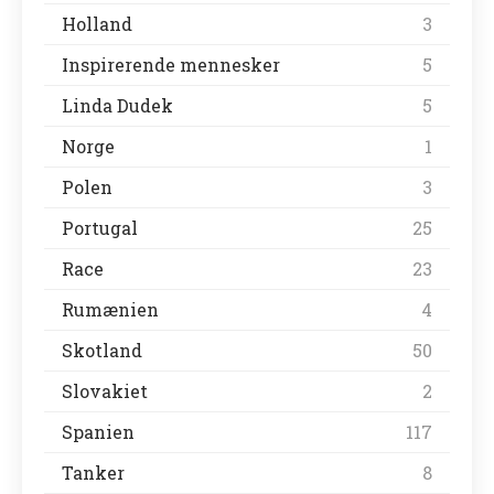
Holland
3
Inspirerende mennesker
5
Linda Dudek
5
Norge
1
Polen
3
Portugal
25
Race
23
Rumænien
4
Skotland
50
Slovakiet
2
Spanien
117
Tanker
8