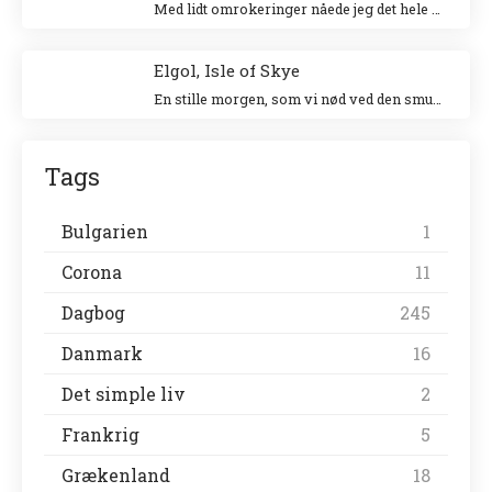
Med lidt omrokeringer nåede jeg det hele – og helt uden stress.
Elgol, Isle of Skye
En stille morgen, som vi nød ved den smukke havn. Vi gik en tur langs landsbyen ud til forsamlingshuset, hvor der var små boder, der solgte lokale ting.
Tags
Bulgarien
1
Corona
11
Dagbog
245
Danmark
16
Det simple liv
2
Frankrig
5
Grækenland
18