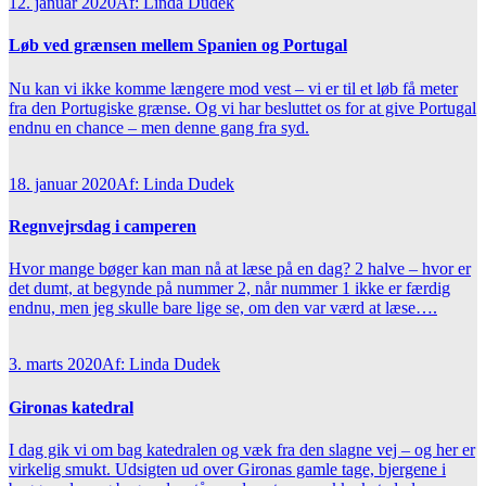
12. januar 2020
Af: Linda Dudek
Løb ved grænsen mellem Spanien og Portugal
Nu kan vi ikke komme længere mod vest – vi er til et løb få meter
fra den Portugiske grænse. Og vi har besluttet os for at give Portugal
endnu en chance – men denne gang fra syd.
18. januar 2020
Af: Linda Dudek
Regnvejrsdag i camperen
Hvor mange bøger kan man nå at læse på en dag? 2 halve – hvor er
det dumt, at begynde på nummer 2, når nummer 1 ikke er færdig
endnu, men jeg skulle bare lige se, om den var værd at læse….
3. marts 2020
Af: Linda Dudek
Gironas katedral
I dag gik vi om bag katedralen og væk fra den slagne vej – og her er
virkelig smukt. Udsigten ud over Gironas gamle tage, bjergene i