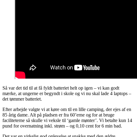
Så var det tid til at få fyldt batteriet helt op igen – vi kan godt
mærke, at ungerne er begyndt i skole og vi nu skal lade 4 laptops –
det tømmer batteriet.
Efter arbejde valgte vi at køre om til en lille camping, der ejes af en
85 årig dame. Alt på pladsen er fra 60’erne og for at bruge
faciliteterne så skulle vi veksle til ‘gamle mønter’. Vi betalte kun 14
pund for overnatning inkl. strøm – og 0,10 cent for 6 min bad.
Det var en virkelig god oplevelse at snakke med den ældre