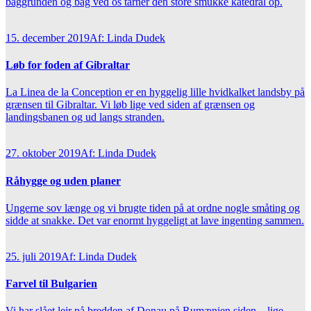
baggrunden og bag ved os tårner den store smukke katedral op.
15. december 2019
Af: Linda Dudek
Løb for foden af Gibraltar
La Linea de la Conception er en hyggelig lille hvidkalket landsby på
grænsen til Gibraltar. Vi løb lige ved siden af grænsen og
landingsbanen og ud langs stranden.
27. oktober 2019
Af: Linda Dudek
Råhygge og uden planer
Ungerne sov længe og vi brugte tiden på at ordne nogle småting og
sidde at snakke. Det var enormt hyggeligt at lave ingenting sammen.
25. juli 2019
Af: Linda Dudek
Farvel til Bulgarien
Vi har slået lejr på bredden af Donau på Rumænien siden – lige