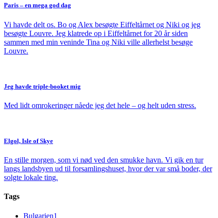
Paris – en mega god dag
Vi havde delt os. Bo og Alex besøgte Eiffeltårnet og Niki og jeg
besøgte Louvre. Jeg klatrede op i Eiffeltårnet for 20 år siden
sammen med min veninde Tina og Niki ville allerhelst besøge
Louvre.
Jeg havde triple-booket mig
Med lidt omrokeringer nåede jeg det hele – og helt uden stress.
Elgol, Isle of Skye
En stille morgen, som vi nød ved den smukke havn. Vi gik en tur
langs landsbyen ud til forsamlingshuset, hvor der var små boder, der
solgte lokale ting.
Tags
Bulgarien
1