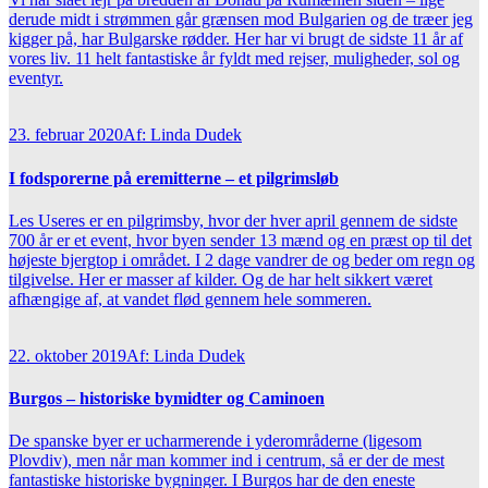
derude midt i strømmen går grænsen mod Bulgarien og de træer jeg
kigger på, har Bulgarske rødder. Her har vi brugt de sidste 11 år af
vores liv. 11 helt fantastiske år fyldt med rejser, muligheder, sol og
eventyr.
23. februar 2020
Af: Linda Dudek
I fodsporerne på eremitterne – et pilgrimsløb
Les Useres er en pilgrimsby, hvor der hver april gennem de sidste
700 år er et event, hvor byen sender 13 mænd og en præst op til det
højeste bjergtop i området. I 2 dage vandrer de og beder om regn og
tilgivelse. Her er masser af kilder. Og de har helt sikkert været
afhængige af, at vandet flød gennem hele sommeren.
22. oktober 2019
Af: Linda Dudek
Burgos – historiske bymidter og Caminoen
De spanske byer er ucharmerende i yderområderne (ligesom
Plovdiv), men når man kommer ind i centrum, så er der de mest
fantastiske historiske bygninger. I Burgos har de den eneste