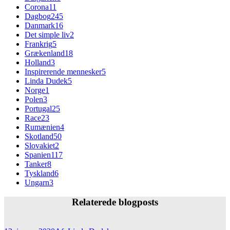
Corona
11
Dagbog
245
Danmark
16
Det simple liv
2
Frankrig
5
Grækenland
18
Holland
3
Inspirerende mennesker
5
Linda Dudek
5
Norge
1
Polen
3
Portugal
25
Race
23
Rumænien
4
Skotland
50
Slovakiet
2
Spanien
117
Tanker
8
Tyskland
6
Ungarn
3
Relaterede blogposts