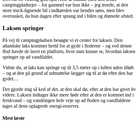
campingpladsejer – for gammel var hun ikke – jeg troede, at den
store truck-lignende bil i indkørslen var hendes søns, men blev
overrasket, da hun dagen efter sprang ind i bilen og drønede afsted.
Laksen springer
På vej til campingpladsen besøgte vi et center for laksen. Den
atlantiske laks kommer hertil for at gyde i floderne – og ved denne
flod havde de lavet en platform, hvor man kunne se, hvordan laksen
springer op ad vandfaldet.
Vidste du, at laks kan springe op til 3,5 meter op i luften uden tilløb
– og at den på grund af udmattelse lægger sig til at dø efter den har
gydet…
Det gjorde mig så ked af det, at den skal dø, efter at den har givet liv
videre. Laksen indtager ikke mere føde efter at den er kommet ind i
ferskvand – og vandringen hele veje op ad floden og vandfaldene
tages af dens oplagrede energi-reserver.
Mest læste