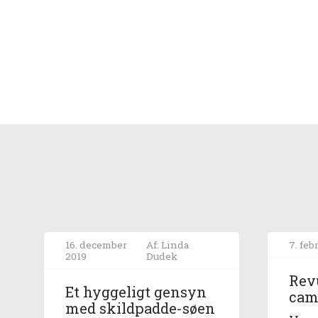
16. december
Af: Linda
7. feb
2019
Dudek
Rev
Et hyggeligt gensyn
cam
med skildpadde-søen