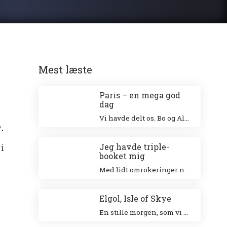
Mest læste
Paris – en mega god
dag
Vi havde delt os. Bo og Alex besøgte Eiffeltårnet og Niki og jeg besøgte Louvre. Jeg klatrede op i Eiffeltårnet for 20 år siden sammen med min veninde Tina og Niki ville allerhelst besøge Louvre.
.
Jeg havde triple-
i
booket mig
Med lidt omrokeringer nåede jeg det hele – og helt uden stress.
Elgol, Isle of Skye
En stille morgen, som vi nød ved den smukke havn. Vi gik en tur langs landsbyen ud til forsamlingshuset, hvor der var små boder, der solgte lokale ting.