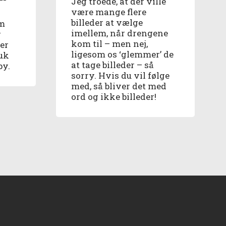
Jeg troede, at der ville
være mange flere
billeder at vælge
em
imellem, når drengene
g
kom til – men nej,
ter
ligesom os ‘glemmer’ de
uk
at tage billeder – så
by.
sorry. Hvis du vil følge
med, så bliver det med
ord og ikke billeder!