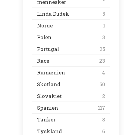
mennesker
Linda Dudek
5
Norge
1
Polen
3
Portugal
25
Race
23
Rumænien
4
Skotland
50
Slovakiet
2
Spanien
117
Tanker
8
Tyskland
6