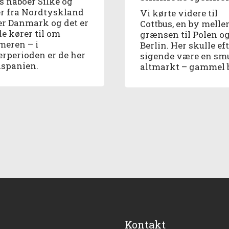
s naboer Silke og
er fra Nordtyskland
Vi kørte videre til
er Danmark og det er
Cottbus, en by mell
de kører til om
grænsen til Polen o
eren – i
Berlin. Her skulle ef
erperioden er de her
sigende være en sm
dspanien.
altmarkt – gammel 
Kontakt