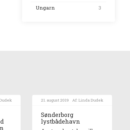
Ungarn
3
 Dudek
21. august 2019
Af: Linda Dudek
Sønderborg
nd
lystbådehavn
em