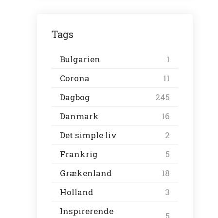
Tags
Bulgarien
1
Corona
11
Dagbog
245
Danmark
16
Det simple liv
2
Frankrig
5
Grækenland
18
Holland
3
Inspirerende
5