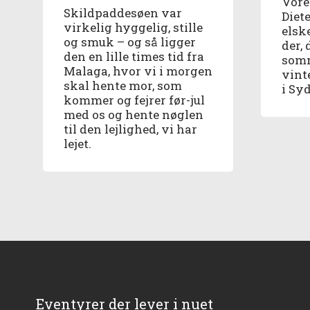
Vore
Skildpaddesøen var
Diet
virkelig hyggelig, stille
elsk
og smuk – og så ligger
der, 
den en lille times tid fra
somm
Malaga, hvor vi i morgen
vint
skal hente mor, som
i Sy
kommer og fejrer før-jul
med os og hente nøglen
til den lejlighed, vi har
lejet.
Eventyrer der lever i nuet