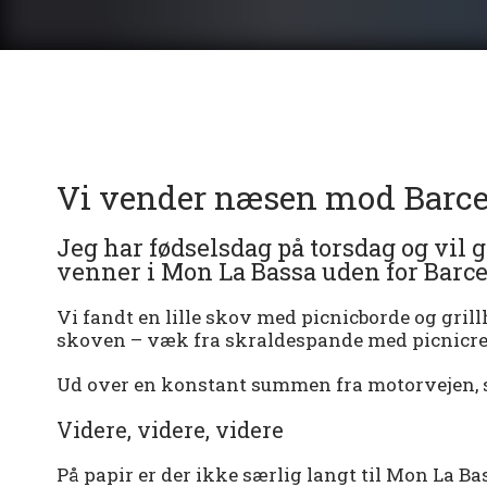
Vi vender næsen mod Barc
Jeg har fødselsdag på torsdag og vil
venner i Mon La Bassa uden for Barcel
Vi fandt en lille skov med picnicborde og gril
skoven – væk fra skraldespande med picnicres
Ud over en konstant summen fra motorvejen, så e
Videre, videre, videre
På papir er der ikke særlig langt til Mon La Ba