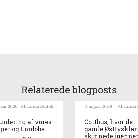
Relaterede blogposts
ruar 2020
Af: Linda Dudek
5. august 2019
Af: Linda
urdering af vores
Cottbus, hvor det
per og Cordoba
gamle Østtyskla
skinnede igenn