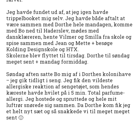
Jeg havde fundet ud af, at jeg igen havde
trippelbooket mig selv. Jeg havde både aftalt at
være sammen med Dorthe hele mandagen, komme
med Bo ned til Haderslev, mødes med
dansklæreren, hente Vilmer og Smilla fra skole og
spise sammen med Jean og Mette + besøge
Kolding Designskole og HTX.
Skolerne blev flyttet til tirsdag. Dorthe til søndag
meget sent + mandag formiddag.
Søndag aften satte Bo mig af i Dorthes kolonihave
– jeg gik tidligt i seng. Jeg fik den vildeste
allergiske reaktion af sengetøjet, som hendes
kæreste havde hvilet på i 5 min. Total parfume-
allergi. Jeg hostede og spruttede og hele mit
luftrør snørede sig sammen. Da Dorthe kom fik jeg
et helt nyt sæt og så snakkede vi til meget meget
sent 🙂