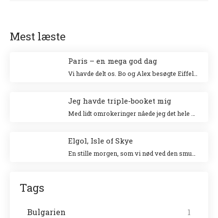
Mest læste
Paris – en mega god dag
Vi havde delt os. Bo og Alex besøgte Eiffeltårnet og Niki og jeg besøgte Louvre. Jeg klatrede op i Eiffeltårnet for 20 år siden sammen med min veninde Tina og Niki ville allerhelst besøge Louvre.
Jeg havde triple-booket mig
Med lidt omrokeringer nåede jeg det hele – og helt uden stress.
Elgol, Isle of Skye
En stille morgen, som vi nød ved den smukke havn. Vi gik en tur langs landsbyen ud til forsamlingshuset, hvor der var små boder, der solgte lokale ting.
Tags
Bulgarien
1