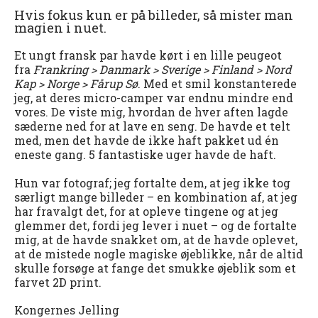
Hvis fokus kun er på billeder, så mister man
magien i nuet.
Et ungt fransk par havde kørt i en lille peugeot
fra
Frankring > Danmark > Sverige > Finland > Nord
Kap > Norge > Fårup Sø
. Med et smil konstanterede
jeg, at deres micro-camper var endnu mindre end
vores. De viste mig, hvordan de hver aften lagde
sæderne ned for at lave en seng. De havde et telt
med, men det havde de ikke haft pakket ud én
eneste gang. 5 fantastiske uger havde de haft.
Hun var fotograf; jeg fortalte dem, at jeg ikke tog
særligt mange billeder – en kombination af, at jeg
har fravalgt det, for at opleve tingene og at jeg
glemmer det, fordi jeg lever i nuet – og de fortalte
mig, at de havde snakket om, at de havde oplevet,
at de mistede nogle magiske øjeblikke, når de altid
skulle forsøge at fange det smukke øjeblik som et
farvet 2D print.
Kongernes Jelling