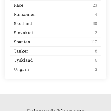
Race
23
Rumænien
4
Skotland
50
Slovakiet
2
Spanien
117
Tanker
8
Tyskland
6
Ungarn
3