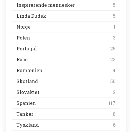
Inspirerende mennesker
5
Linda Dudek
5
Norge
1
Polen
3
Portugal
25
Race
23
Rumænien
4
Skotland
50
Slovakiet
2
Spanien
117
Tanker
8
Tyskland
6