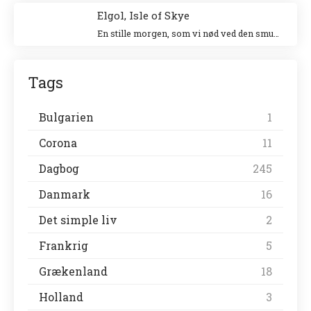
Elgol, Isle of Skye
En stille morgen, som vi nød ved den smukke havn. Vi gik en tur langs landsbyen ud til forsamlingshuset, hvor der var små boder, der solgte lokale ting.
Tags
Bulgarien
1
Corona
11
Dagbog
245
Danmark
16
Det simple liv
2
Frankrig
5
Grækenland
18
Holland
3