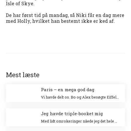
Isle of Skye.
De har først tid på mandag, så Niki får en dag mere
med Holly, hvilket han bestemt ikke er ked af.
Mest læste
Paris – en mega god dag
Vi havde delt os. Bo og Alex besøgte Eiffeltårnet og Niki og jeg besøgte Louvre. Jeg klatrede op i Eiffeltårnet for 20 år siden sammen med min veninde Tina og Niki ville allerhelst besøge Louvre.
Jeg havde triple-booket mig
Med lidt omrokeringer nåede jeg det hele – og helt uden stress.