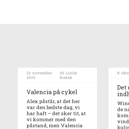
13. november
Af: Linda
8. okt
2019
Dudek
Det 
Valencia på cykel
ind
Alex påstår, at det her
Wind
var den bedste dag, vi
de n
har haft – det sker tit, at
komm
vi kommer med den
vind
påstand, men Valencia
kuli