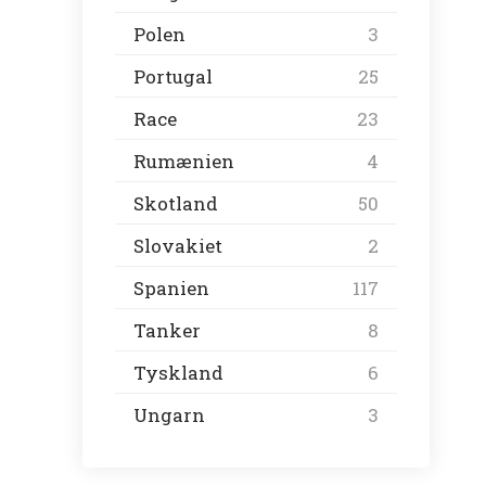
Polen
3
Portugal
25
Race
23
Rumænien
4
Skotland
50
Slovakiet
2
Spanien
117
Tanker
8
Tyskland
6
Ungarn
3