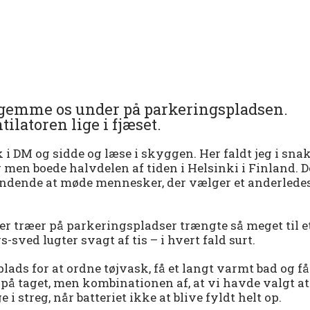
at gemme os under på parkeringspladsen.
ilatoren lige i fjæset.
i DM og sidde og læse i skyggen. Her faldt jeg i sna
 men boede halvdelen af tiden i Helsinki i Finland. D
pændende at møde mennesker, der vælger et anderlede
er træer på parkeringspladser trængte så meget til e
ved lugter svagt af tis – i hvert fald surt.
plads for at ordne tøjvask, få et langt varmt bad og få
e på taget, men kombinationen af, at vi havde valgt at
 i streg, når batteriet ikke at blive fyldt helt op.