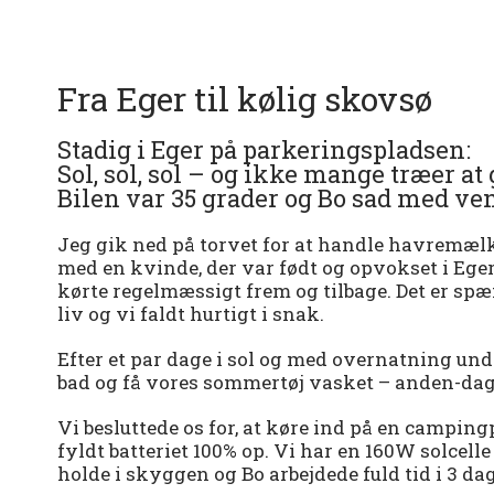
Fra Eger til kølig skovsø
Stadig i Eger på parkeringspladsen:
Sol, sol, sol – og ikke mange træer 
Bilen var 35 grader og Bo sad med vent
Jeg gik ned på torvet for at handle havremælk 
med en kvinde, der var født og opvokset i Eger
kørte regelmæssigt frem og tilbage. Det er s
liv og vi faldt hurtigt i snak.
Efter et par dage i sol og med overnatning und
bad og få vores sommertøj vasket – anden-dags-s
Vi besluttede os for, at køre ind på en camping
fyldt batteriet 100% op. Vi har en 160W solcell
holde i skyggen og Bo arbejdede fuld tid i 3 dage