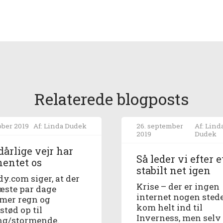
Relaterede blogposts
ober 2019
Af: Linda Dudek
26. september
Af: Lind
2019
Dudek
dårlige vejr har
Så leder vi efter e
hentet os
stabilt net igen
y.com siger, at der
Krise – der er ingen
æste par dage
internet nogen stede
er regn og
kom helt ind til
stød op til
Inverness, men selv
ng/stormende.