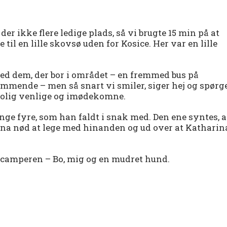
der ikke flere ledige plads, så vi brugte 15 min på at
 til en lille skovsø uden for Kosice. Her var en lille
 med dem, der bor i området – en fremmed bus på
ende – men så snart vi smiler, siger hej og spørge
utrolig venlige og imødekomne.
ge fyre, som han faldt i snak med. Den ene syntes, a
ina nød at lege med hinanden og ud over at Katharin
i camperen – Bo, mig og en mudret hund.