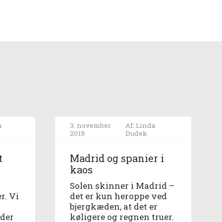
a
3. november
Af: Linda
2019
Dudek
t
Madrid og spanier i
kaos
Solen skinner i Madrid –
r. Vi
det er kun heroppe ved
bjergkæden, at det er
 der
køligere og regnen truer.