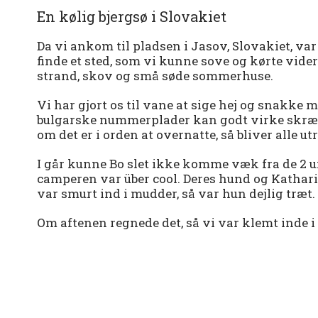
En kølig bjergsø i Slovakiet
Da vi ankom til pladsen i Jasov, Slovakiet, var 
finde et sted, som vi kunne sove og kørte videre
strand, skov og små søde sommerhuse.
Vi har gjort os til vane at sige hej og snakke
bulgarske nummerplader kan godt virke skræmm
om det er i orden at overnatte, så bliver alle 
I går kunne Bo slet ikke komme væk fra de 2 un
camperen var über cool. Deres hund og Kathar
var smurt ind i mudder, så var hun dejlig træt.
Om aftenen regnede det, så vi var klemt inde 