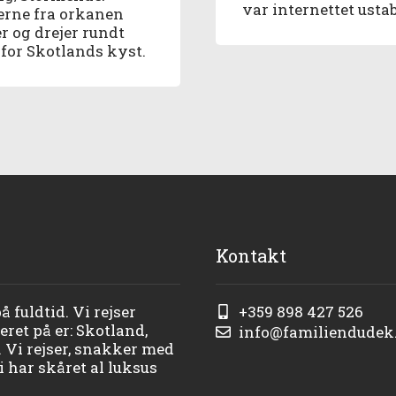
var internettet ustab
erne fra orkanen
er og drejer rundt
for Skotlands kyst.
Kontakt
 fuldtid. Vi rejser
+359 898 427 526
ret på er: Skotland,
info@familiendudek
. Vi rejser, snakker med
 har skåret al luksus