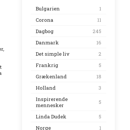
Bulgarien
1
Corona
11
Dagbog
245
Danmark
16
r,
Det simple liv
2
Frankrig
5
t
a
Grækenland
18
Holland
3
Inspirerende
5
mennesker
Linda Dudek
5
Norge
1