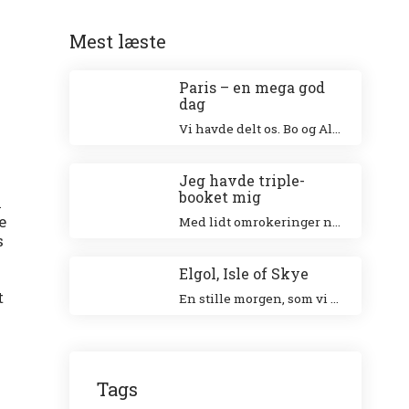
Mest læste
Paris – en mega god
dag
Vi havde delt os. Bo og Alex besøgte Eiffeltårnet og Niki og jeg besøgte Louvre. Jeg klatrede op i Eiffeltårnet for 20 år siden sammen med min veninde Tina og Niki ville allerhelst besøge Louvre.
Jeg havde triple-
booket mig
k
e
Med lidt omrokeringer nåede jeg det hele – og helt uden stress.
s
Elgol, Isle of Skye
t
En stille morgen, som vi nød ved den smukke havn. Vi gik en tur langs landsbyen ud til forsamlingshuset, hvor der var små boder, der solgte lokale ting.
Tags