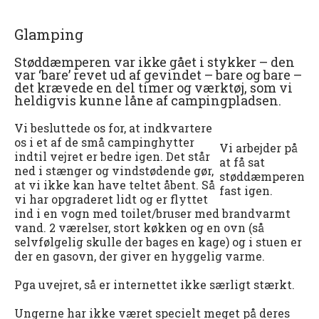
Glamping
Støddæmperen var ikke gået i stykker – den
var ‘bare’ revet ud af gevindet – bare og bare –
det krævede en del timer og værktøj, som vi
heldigvis kunne låne af campingpladsen.
Vi besluttede os for, at indkvartere
os i et af de små campinghytter
Vi arbejder på
indtil vejret er bedre igen. Det står
at få sat
ned i stænger og vindstødende gør,
støddæmperen
at vi ikke kan have teltet åbent. Så
fast igen.
vi har opgraderet lidt og er flyttet
ind i en vogn med toilet/bruser med brandvarmt
vand. 2 værelser, stort køkken og en ovn (så
selvfølgelig skulle der bages en kage) og i stuen er
der en gasovn, der giver en hyggelig varme.
Pga uvejret, så er internettet ikke særligt stærkt.
Ungerne har ikke været specielt meget på deres