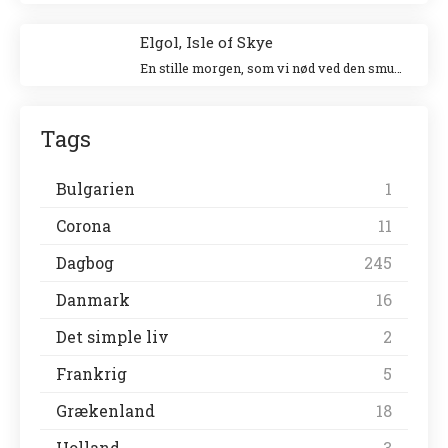
Elgol, Isle of Skye
En stille morgen, som vi nød ved den smukke havn. Vi gik en tur langs landsbyen ud til forsamlingshuset, hvor der var små boder, der solgte lokale ting.
Tags
Bulgarien
1
Corona
11
Dagbog
245
Danmark
16
Det simple liv
2
Frankrig
5
Grækenland
18
Holland
3