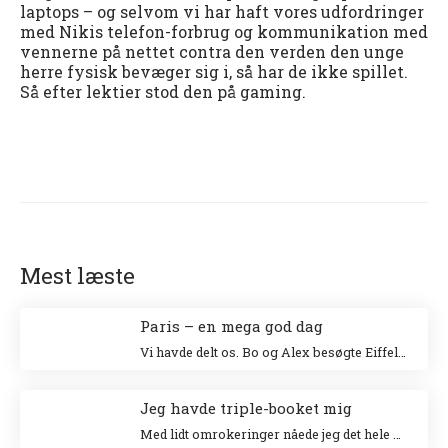
laptops – og selvom vi har haft vores udfordringer
med Nikis telefon-forbrug og kommunikation med
vennerne på nettet contra den verden den unge
herre fysisk bevæger sig i, så har de ikke spillet.
Så efter lektier stod den på gaming.
Mest læste
Paris – en mega god dag
Vi havde delt os. Bo og Alex besøgte Eiffeltårnet og Niki og jeg besøgte Louvre. Jeg klatrede op i Eiffeltårnet for 20 år siden sammen med min veninde Tina og Niki ville allerhelst besøge Louvre.
Jeg havde triple-booket mig
Med lidt omrokeringer nåede jeg det hele – og helt uden stress.