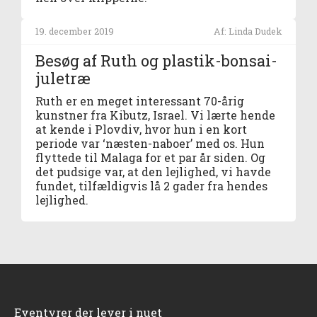
19. december 2019
Af: Linda Dudek
Besøg af Ruth og plastik-bonsai-
juletræ
Ruth er en meget interessant 70-årig
kunstner fra Kibutz, Israel. Vi lærte hende
at kende i Plovdiv, hvor hun i en kort
periode var ‘næsten-naboer’ med os. Hun
flyttede til Malaga for et par år siden. Og
det pudsige var, at den lejlighed, vi havde
fundet, tilfældigvis lå 2 gader fra hendes
lejlighed.
Eventyrer der lever i nuet