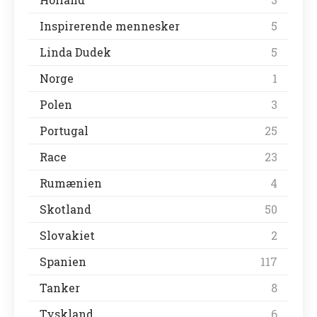
Inspirerende mennesker
5
Linda Dudek
5
Norge
1
Polen
3
Portugal
25
Race
23
Rumænien
4
Skotland
50
Slovakiet
2
Spanien
117
Tanker
8
Tyskland
6