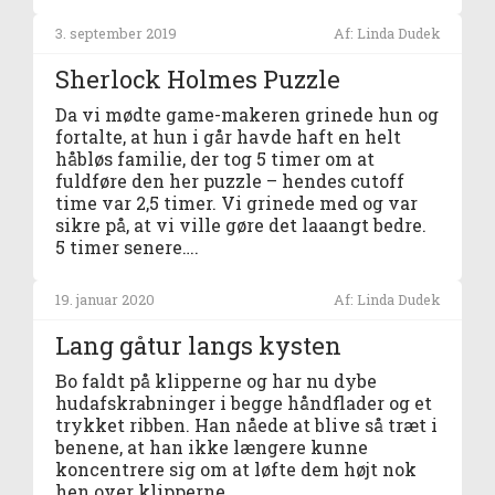
3. september 2019
Af: Linda Dudek
Sherlock Holmes Puzzle
Da vi mødte game-makeren grinede hun og
fortalte, at hun i går havde haft en helt
håbløs familie, der tog 5 timer om at
fuldføre den her puzzle – hendes cutoff
time var 2,5 timer. Vi grinede med og var
sikre på, at vi ville gøre det laaangt bedre.
5 timer senere….
19. januar 2020
Af: Linda Dudek
Lang gåtur langs kysten
Bo faldt på klipperne og har nu dybe
hudafskrabninger i begge håndflader og et
trykket ribben. Han nåede at blive så træt i
benene, at han ikke længere kunne
koncentrere sig om at løfte dem højt nok
hen over klipperne.