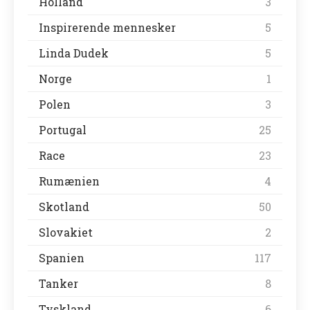
Holland
3
Inspirerende mennesker
5
Linda Dudek
5
Norge
1
Polen
3
Portugal
25
Race
23
Rumænien
4
Skotland
50
Slovakiet
2
Spanien
117
Tanker
8
Tyskland
6