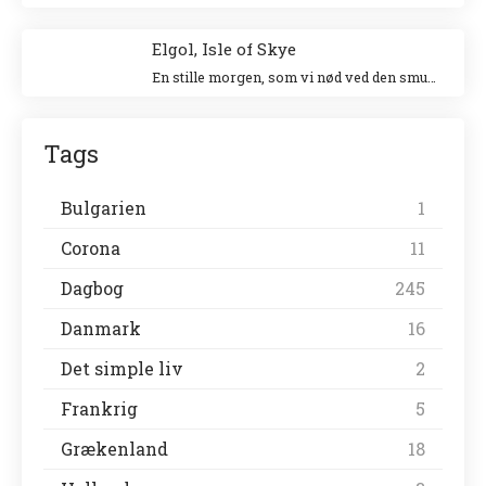
Elgol, Isle of Skye
En stille morgen, som vi nød ved den smukke havn. Vi gik en tur langs landsbyen ud til forsamlingshuset, hvor der var små boder, der solgte lokale ting.
Tags
Bulgarien
1
Corona
11
Dagbog
245
Danmark
16
Det simple liv
2
Frankrig
5
Grækenland
18