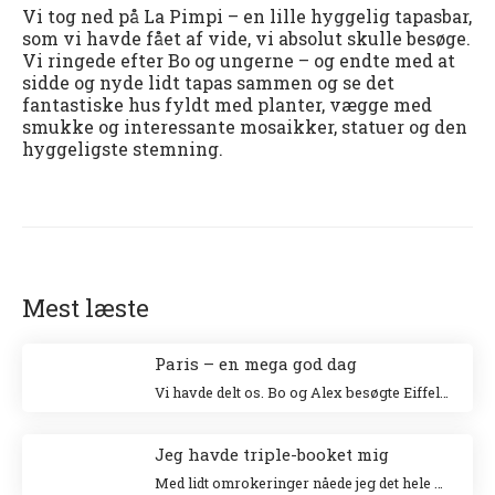
Vi tog ned på La Pimpi – en lille hyggelig tapasbar,
som vi havde fået af vide, vi absolut skulle besøge.
Vi ringede efter Bo og ungerne – og endte med at
sidde og nyde lidt tapas sammen og se det
fantastiske hus fyldt med planter, vægge med
smukke og interessante mosaikker, statuer og den
hyggeligste stemning.
Mest læste
Paris – en mega god dag
Vi havde delt os. Bo og Alex besøgte Eiffeltårnet og Niki og jeg besøgte Louvre. Jeg klatrede op i Eiffeltårnet for 20 år siden sammen med min veninde Tina og Niki ville allerhelst besøge Louvre.
Jeg havde triple-booket mig
Med lidt omrokeringer nåede jeg det hele – og helt uden stress.