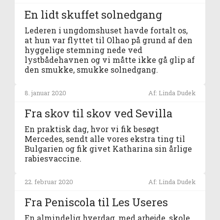
En lidt skuffet solnedgang
Lederen i ungdomshuset havde fortalt os,
at hun var flyttet til Olhao på grund af den
hyggelige stemning nede ved
lystbådehavnen og vi måtte ikke gå glip af
den smukke, smukke solnedgang.
8. januar 2020
Af: Linda Dudek
Fra skov til skov ved Sevilla
En praktisk dag, hvor vi fik besøgt
Mercedes, sendt alle vores ekstra ting til
Bulgarien og fik givet Katharina sin årlige
rabiesvaccine.
22. februar 2020
Af: Linda Dudek
Fra Peniscola til Les Useres
En almindelig hverdag, med arbejde, skole,