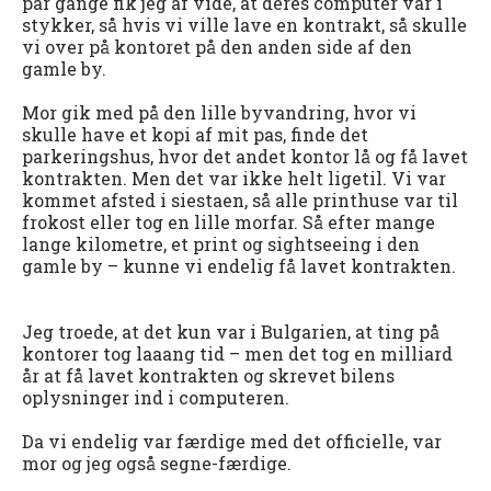
par gange fik jeg af vide, at deres computer var i
stykker, så hvis vi ville lave en kontrakt, så skulle
vi over på kontoret på den anden side af den
gamle by.
Mor gik med på den lille byvandring, hvor vi
skulle have et kopi af mit pas, finde det
parkeringshus, hvor det andet kontor lå og få lavet
kontrakten. Men det var ikke helt ligetil. Vi var
kommet afsted i siestaen, så alle printhuse var til
frokost eller tog en lille morfar. Så efter mange
lange kilometre, et print og sightseeing i den
gamle by – kunne vi endelig få lavet kontrakten.
Jeg troede, at det kun var i Bulgarien, at ting på
kontorer tog laaang tid – men det tog en milliard
år at få lavet kontrakten og skrevet bilens
oplysninger ind i computeren.
Da vi endelig var færdige med det officielle, var
mor og jeg også segne-færdige.