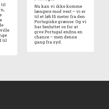
til
Nu kan vi ikke komme
vn,
længere mod vest – vi er
e
til et løb få meter fra den
e
Portugiske grænse. Og vi
de
har besluttet os for at
ville
give Portugal endnu en
nge
chance – men denne
 til
gang fra syd.