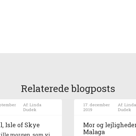
Relaterede blogposts
eptember
Af: Linda
17. december
Af: Lind
Dudek
2019
Dudek
l, Isle of Skye
Mor og lejlighede
Malaga
tille morgen, som vi