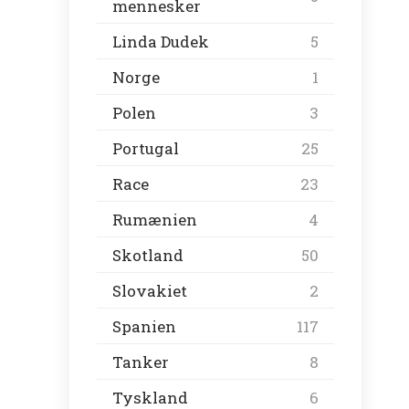
mennesker
Linda Dudek
5
Norge
1
Polen
3
Portugal
25
Race
23
Rumænien
4
Skotland
50
Slovakiet
2
Spanien
117
Tanker
8
Tyskland
6