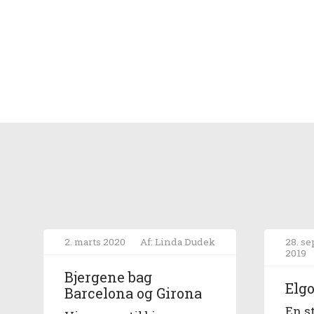
2. marts 2020
Af: Linda Dudek
28. s
2019
Bjergene bag
Elgo
Barcelona og Girona
En s