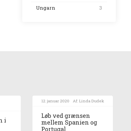
Ungarn
3
a
12. januar 2020
Af: Linda Dudek
Løb ved grænsen
n i
mellem Spanien og
Portugal