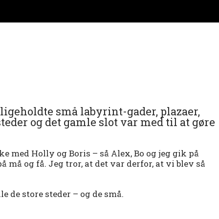
dligeholdte små labyrint-gader, plazaer,
eder og det gamle slot var med til at gøre
kke med Holly og Boris – så Alex, Bo og jeg gik på
må og få. Jeg tror, at det var derfor, at vi blev så
le de store steder – og de små.