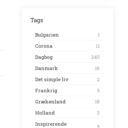
Tags
Bulgarien
1
Corona
11
Dagbog
245
Danmark
16
Det simple liv
2
Frankrig
5
Grækenland
18
Holland
3
Inspirerende
5