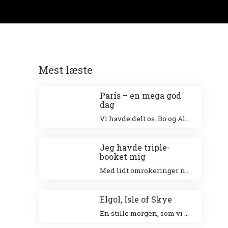
Mest læste
Paris – en mega god
dag
Vi havde delt os. Bo og Alex besøgte Eiffeltårnet og Niki og jeg besøgte Louvre. Jeg klatrede op i Eiffeltårnet for 20 år siden sammen med min veninde Tina og Niki ville allerhelst besøge Louvre.
Jeg havde triple-
booket mig
Med lidt omrokeringer nåede jeg det hele – og helt uden stress.
Elgol, Isle of Skye
En stille morgen, som vi nød ved den smukke havn. Vi gik en tur langs landsbyen ud til forsamlingshuset, hvor der var små boder, der solgte lokale ting.