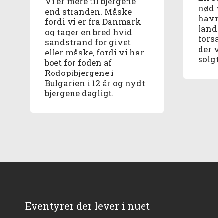
Vi er mere til bjergene
nød 
end stranden. Måske
havn
fordi vi er fra Danmark
land
og tager en bred hvid
fors
sandstrand for givet
der 
eller måske, fordi vi har
solgt
boet for foden af
Rodopibjergene i
Bulgarien i 12 år og nydt
bjergene dagligt.
Eventyrer der lever i nuet