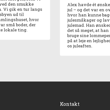
ved den smukke
Alex havde ét ønske 
. Vi gik en tur langs
jul – og det var en o
sbyen ud til
hvor han kunne bag
amlingshuset, hvor
julesmåkager og lav
var små boder, der
julemad. Han ønske
e lokale ting.
det så meget, at han 
bruge sine lommepe
på at leje en lejlighed
os juleaften.
Kontakt