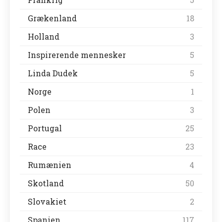
Grækenland
18
Holland
3
Inspirerende mennesker
5
Linda Dudek
5
Norge
1
Polen
3
Portugal
25
Race
23
Rumænien
4
Skotland
50
Slovakiet
2
Spanien
117