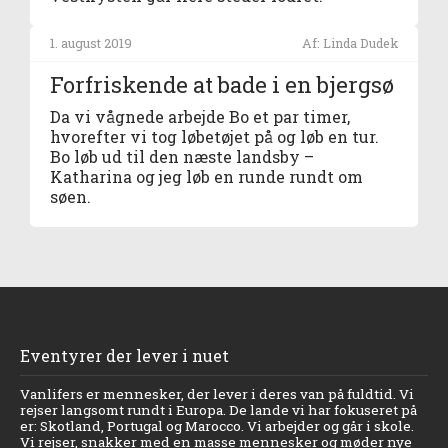
1. august 2019
Af: Linda Dudek
Forfriskende at bade i en bjergsø
Da vi vågnede arbejde Bo et par timer,
hvorefter vi tog løbetøjet på og løb en tur.
Bo løb ud til den næste landsby –
Katharina og jeg løb en runde rundt om
søen.
Eventyrer der lever i nuet
Vanlifers er mennesker, der lever i deres van på fuldtid. Vi
rejser langsomt rundt i Europa. De lande vi har fokuseret på
er: Skotland, Portugal og Marocco. Vi arbejder og går i skole.
Vi rejser, snakker med en masse mennesker og møder nye