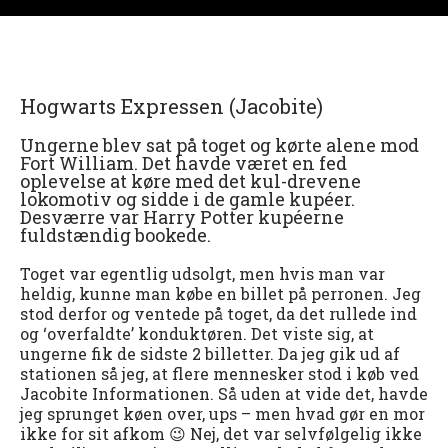
Hogwarts Expressen (Jacobite)
Ungerne blev sat på toget og kørte alene mod
Fort William. Det havde været en fed
oplevelse at køre med det kul-drevene
lokomotiv og sidde i de gamle kupéer.
Desværre var Harry Potter kupéerne
fuldstændig bookede.
Toget var egentlig udsolgt, men hvis man var
heldig, kunne man købe en billet på perronen. Jeg
stod derfor og ventede på toget, da det rullede ind
og ‘overfaldte’ konduktøren. Det viste sig, at
ungerne fik de sidste 2 billetter. Da jeg gik ud af
stationen så jeg, at flere mennesker stod i køb ved
Jacobite Informationen. Så uden at vide det, havde
jeg sprunget køen over, ups – men hvad gør en mor
ikke for sit afkom 😉 Nej, det var selvfølgelig ikke