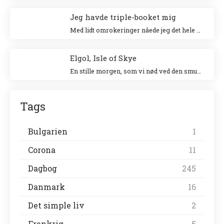
Jeg havde triple-booket mig
Med lidt omrokeringer nåede jeg det hele – og helt uden stress.
Elgol, Isle of Skye
En stille morgen, som vi nød ved den smukke havn. Vi gik en tur langs landsbyen ud til forsamlingshuset, hvor der var små boder, der solgte lokale ting.
Tags
Bulgarien
1
Corona
11
Dagbog
245
Danmark
16
Det simple liv
2
Frankrig
5