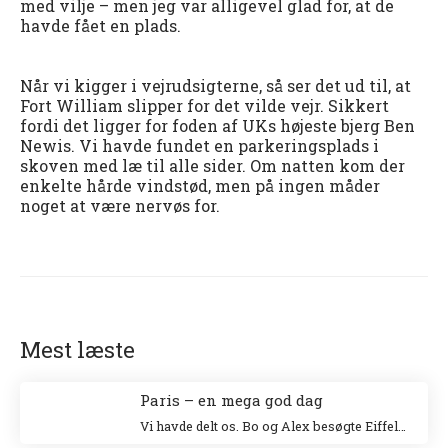
med vilje – men jeg var alligevel glad for, at de
havde fået en plads.
Når vi kigger i vejrudsigterne, så ser det ud til, at
Fort William slipper for det vilde vejr. Sikkert
fordi det ligger for foden af UKs højeste bjerg Ben
Newis. Vi havde fundet en parkeringsplads i
skoven med læ til alle sider. Om natten kom der
enkelte hårde vindstød, men på ingen måder
noget at være nervøs for.
Mest læste
Paris – en mega god dag
Vi havde delt os. Bo og Alex besøgte Eiffeltårnet og Niki og jeg besøgte Louvre. Jeg klatrede op i Eiffeltårnet for 20 år siden sammen med min veninde Tina og Niki ville allerhelst besøge Louvre.