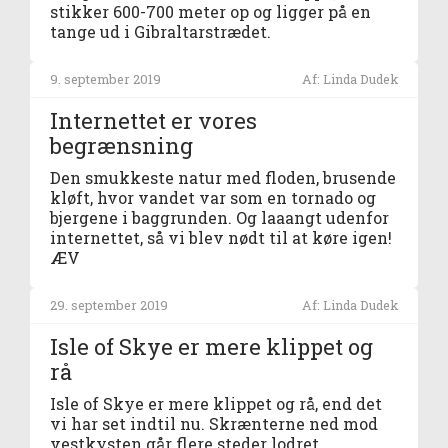
stikker 600-700 meter op og ligger på en
tange ud i Gibraltarstrædet.
9. september 2019
Af: Linda Dudek
Internettet er vores
begrænsning
Den smukkeste natur med floden, brusende
kløft, hvor vandet var som en tornado og
bjergene i baggrunden. Og laaangt udenfor
internettet, så vi blev nødt til at køre igen!
ÆV
29. september 2019
Af: Linda Dudek
Isle of Skye er mere klippet og
rå
Isle of Skye er mere klippet og rå, end det
vi har set indtil nu. Skrænterne ned mod
vestkysten går flere steder lodret.