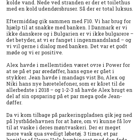
kolde vand. Nede ved stranden er der et toilethus
med en kold udendørsbruser. Så der er total luksus.
Eftermiddag gik sammen med F10. Vi har brug for
hjælp til at snakke med banken. I Danmark er vi
ikke danskere og i Bulgarien er vi ikke bulgarere –
det betyder, at vi er fanget i ingenmandsland – og
vi vil gerne i dialog med banken. Det var et godt
møde og vi er positive.
Alex havde i mellemtiden været ovre i Power for
at se på et par øredøffer, hans egne er gået i
stykker. Jean havde i mandags vist Bo, Alex og
Niki hans nye høretelefoner, som er kåret til de
allerbedste i 2018 – og 1-2-3 så havde Alex brugt en
del af sin opsparing på et par mega gode Jean-
døffer.
Da vi kom tilbage på parkeringpladsen gik jeg ned
på lystbådehavnen for at høre, om vi kunne få lov
til at vaske i deres møntvaskeri. Der er meget
mere vask qua svedigt løbetøj. 3 timer, et par
kapitler af Harry Hole kombineret med den fede