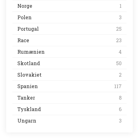
Norge
1
Polen
3
Portugal
25
Race
23
Rumænien
4
Skotland
50
Slovakiet
2
Spanien
117
Tanker
8
Tyskland
6
Ungarn
3