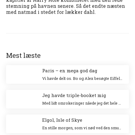
stemning på havnen senere. Så det endte næsten
med natmad i stedet for lækker dahl.
Mest læste
Paris – en mega god dag
Vi havde delt os. Bo og Alex besøgte Eiffeltårnet og Niki og jeg besøgte Louvre. Jeg klatrede op i Eiffeltårnet for 20 år siden sammen med min veninde Tina og Niki ville allerhelst besøge Louvre.
Jeg havde triple-booket mig
Med lidt omrokeringer nåede jeg det hele – og helt uden stress.
Elgol, Isle of Skye
En stille morgen, som vi nød ved den smukke havn. Vi gik en tur langs landsbyen ud til forsamlingshuset, hvor der var små boder, der solgte lokale ting.