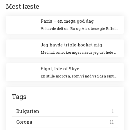
Mest læste
Paris – en mega god dag
Vi havde delt os. Bo og Alex besøgte Eiffeltårnet og Niki og jeg besøgte Louvre. Jeg klatrede op i Eiffeltårnet for 20 år siden sammen med min veninde Tina og Niki ville allerhelst besøge Louvre.
Jeg havde triple-booket mig
Med lidt omrokeringer nåede jeg det hele – og helt uden stress.
Elgol, Isle of Skye
En stille morgen, som vi nød ved den smukke havn. Vi gik en tur langs landsbyen ud til forsamlingshuset, hvor der var små boder, der solgte lokale ting.
Tags
Bulgarien
1
Corona
11