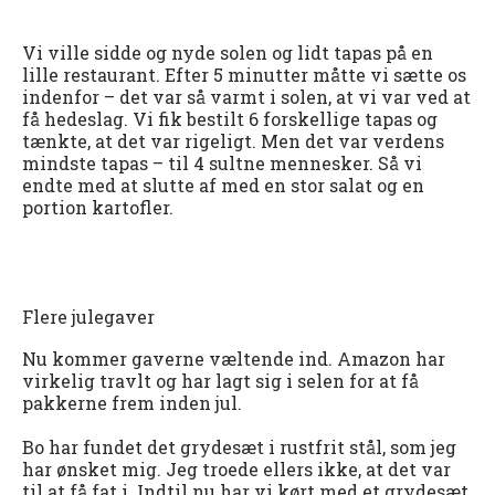
Vi ville sidde og nyde solen og lidt tapas på en
lille restaurant. Efter 5 minutter måtte vi sætte os
indenfor – det var så varmt i solen, at vi var ved at
få hedeslag. Vi fik bestilt 6 forskellige tapas og
tænkte, at det var rigeligt. Men det var verdens
mindste tapas – til 4 sultne mennesker. Så vi
endte med at slutte af med en stor salat og en
portion kartofler.
Flere julegaver
Nu kommer gaverne væltende ind. Amazon har
virkelig travlt og har lagt sig i selen for at få
pakkerne frem inden jul.
Bo har fundet det grydesæt i rustfrit stål, som jeg
har ønsket mig. Jeg troede ellers ikke, at det var
til at få fat i. Indtil nu har vi kørt med et grydesæt