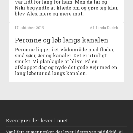
var lidt for lang for ham. Men da far og
Niki begyndte at klæde om og gøre sig klar,
blev Alex mere og mere mut.
17. oktober 2019
Af: Linda Dudek
Peronne og løb langs kanalen
Peronne ligger i et vådområde med floder,
små søer, øer og kanaler. Det er utroligt
smukt. Vi planlagde at blive. Få en
afslappet dag og nyde det gode vejr med en
lang løbetur ud langs kanalen.
Eventyrer der lever i nuet
Vanlifers er mennesker, der lever i deres van på fuldtid. Vi