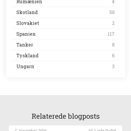
Rumænien
4
Skotland
50
Slovakiet
2
Spanien
117
Tanker
8
Tyskland
6
Ungarn
3
Relaterede blogposts
7. november 2019
Af: Linda Dudek